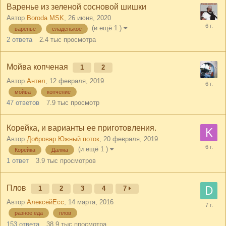
Варенье из зеленой сосновой шишки
Автор
Boroda MSK
,
26 июня, 2020
(и ещё 1 )
варенье
сладенькое
2
ответа
2.4 тыс
просмотра
Мойва копченая
1
2
Автор
Антел
,
12 февраля, 2019
мойва
копчение
47
ответов
7.9 тыс
просмотр
Корейка, и варианты ее приготовления.
Автор
Добровар Южный поток
,
20 февраля, 2019
(и ещё 1 )
Корейка
Далма
1
ответ
3.9 тыс
просмотров
Плов
1
2
3
4
7
Автор
АлексейЕсс
,
14 марта, 2016
разное еда
плов
153
ответа
38.9 тыс
просмотра