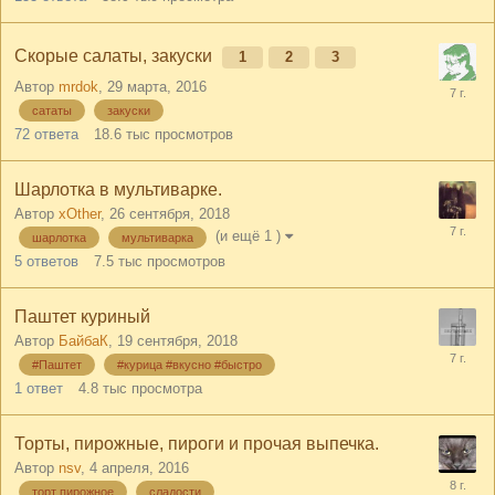
Скорые салаты, закуски
1
2
3
Автор
mrdok
,
29 марта, 2016
сататы
закуски
72
ответа
18.6 тыс
просмотров
Шарлотка в мультиварке.
Автор
xOther
,
26 сентября, 2018
(и ещё 1 )
шарлотка
мультиварка
5
ответов
7.5 тыс
просмотров
Паштет куриный
Автор
БайбаК
,
19 сентября, 2018
#Паштет
#курица #вкусно #быстро
1
ответ
4.8 тыс
просмотра
Торты, пирожные, пироги и прочая выпечка.
Автор
nsv
,
4 апреля, 2016
торт пирожное
сладости