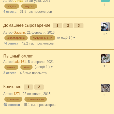
Автор
Аника
,
25 августа, 2021
закусь
закуска
4
ответа
31.8 тыс
просмотров
Домашнее сыроварение
1
2
3
Автор
Gagarin
,
21 февраля, 2016
(и ещё 1 )
сыроварение
сычужный сыр
74
ответа
42.2 тыс
просмотров
Пышный омлет
Автор
baks161
,
5 февраля, 2021
(и ещё 1 )
омлет
яйца
3
ответа
4.5 тыс
просмотр
Копчение
1
2
Автор
127L
,
22 сентября, 2015
копчение
копченности
40
ответов
15.1 тыс
просмотров