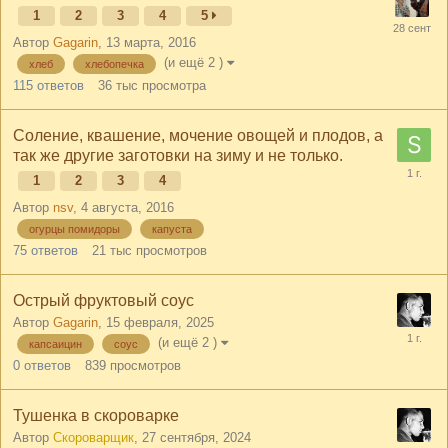
1
2
3
4
5
Автор
Gagarin
,
13 марта, 2016
(и ещё 2 )
хлеб
хлебопечка
115
ответов
36 тыс
просмотра
Соление, квашение, мочение овощей и плодов, а
так же другие заготовки на зиму и не только.
1
2
3
4
Автор
nsv
,
4 августа, 2016
огурцы помидоры
капуста
75
ответов
21 тыс
просмотров
Острый фруктовый соус
Автор
Gagarin
,
15 февраля, 2025
(и ещё 2 )
капсаицин
соус
0
ответов
839
просмотров
Тушенка в скороварке
Автор
Скороварщик
,
27 сентября, 2024