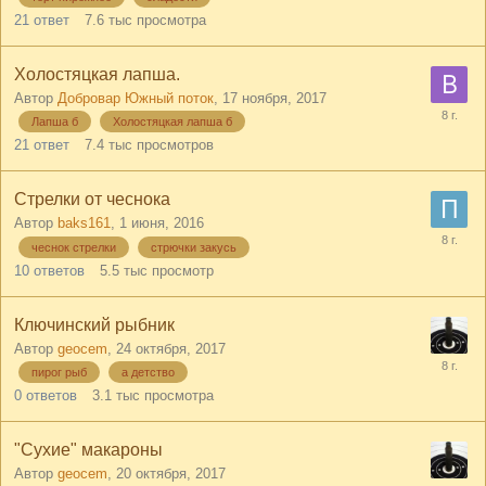
21
ответ
7.6 тыс
просмотра
Холостяцкая лапша.
Автор
Добровар Южный поток
,
17 ноября, 2017
Лапша б
Холостяцкая лапша б
21
ответ
7.4 тыс
просмотров
Стрелки от чеснока
Автор
baks161
,
1 июня, 2016
чеснок стрелки
стрючки закусь
10
ответов
5.5 тыс
просмотр
Ключинский рыбник
Автор
geocem
,
24 октября, 2017
пирог рыб
а детство
0
ответов
3.1 тыс
просмотра
"Сухие" макароны
Автор
geocem
,
20 октября, 2017