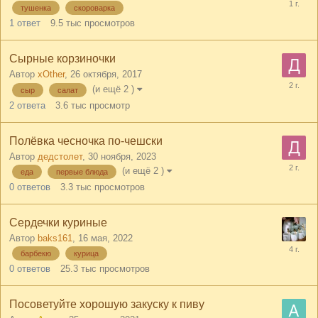
тушенка
скороварка
1
ответ
9.5 тыс
просмотров
Сырные корзиночки
Автор
xOther
,
26 октября, 2017
(и ещё 2 )
сыр
салат
2
ответа
3.6 тыс
просмотр
Полёвка чесночка по-чешски
Автор
дедстолет
,
30 ноября, 2023
(и ещё 2 )
еда
первые блюда
0
ответов
3.3 тыс
просмотров
Сердечки куриные
Автор
baks161
,
16 мая, 2022
барбекю
курица
0
ответов
25.3 тыс
просмотров
Посоветуйте хорошую закуску к пиву