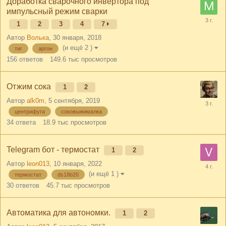
Доработка сварочного инвертора под
импульсный режим сварки
1
2
3
4
7
Автор
Волька
,
30 января, 2018
(и ещё 2 )
тиг
аргон
156
ответов
149.6 тыс
просмотров
Отжим сока
1
2
Автор
alk0m
,
5 сентября, 2019
центрифуга
соковыжималка
34
ответа
18.9 тыс
просмотров
Telegram бот - термостат
1
2
Автор
leon013
,
10 января, 2022
(и ещё 1 )
термостат
ds18b20
30
ответов
45.7 тыс
просмотров
Автоматика для автономки.
1
2