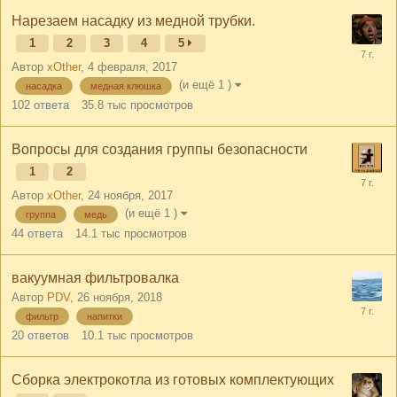
Нарезаем насадку из медной трубки.
1
2
3
4
5
Автор
xOther
,
4 февраля, 2017
(и ещё 1 )
насадка
медная клюшка
102
ответа
35.8 тыс
просмотров
Вопросы для создания группы безопасности
1
2
Автор
xOther
,
24 ноября, 2017
(и ещё 1 )
группа
медь
44
ответа
14.1 тыс
просмотров
вакуумная фильтровалка
Автор
PDV
,
26 ноября, 2018
фильтр
напитки
20
ответов
10.1 тыс
просмотров
Сборка электрокотла из готовых комплектующих