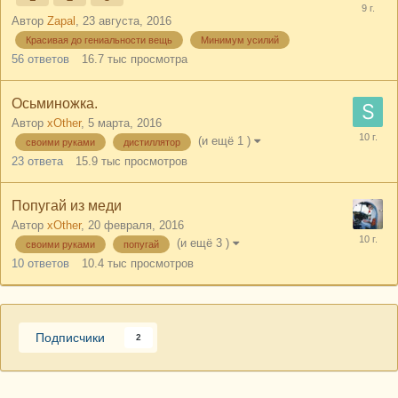
Автор
Zapal
,
23 августа, 2016
Красивая до гениальности вещь
Минимум усилий
56
ответов
16.7 тыс
просмотра
Осьминожка.
Автор
xOther
,
5 марта, 2016
(и ещё 1 )
своими руками
дистиллятор
23
ответа
15.9 тыс
просмотров
Попугай из меди
Автор
xOther
,
20 февраля, 2016
(и ещё 3 )
своими руками
попугай
10
ответов
10.4 тыс
просмотров
Подписчики
2