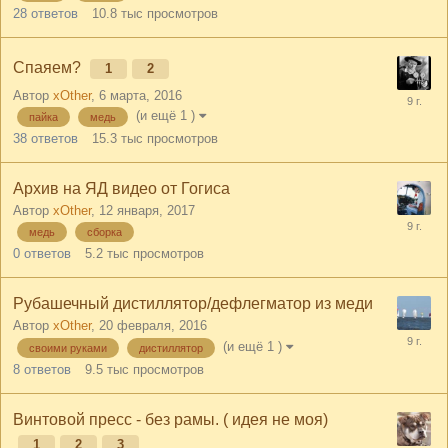
28
ответов
10.8 тыс
просмотров
Спаяем?
1
2
Автор
xOther
,
6 марта, 2016
(и ещё 1 )
пайка
медь
38
ответов
15.3 тыс
просмотров
Архив на ЯД видео от Гогиса
Автор
xOther
,
12 января, 2017
медь
сборка
0
ответов
5.2 тыс
просмотров
Рубашечный дистиллятор/дефлегматор из меди
Автор
xOther
,
20 февраля, 2016
(и ещё 1 )
своими руками
дистиллятор
8
ответов
9.5 тыс
просмотров
Винтовой пресс - без рамы. ( идея не моя)
1
2
3