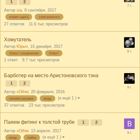
1
2
Автор
sia
,
9 сентября, 2017
кламп царга
электрокотел
27
ответов
11.6 тыс
просмотров
Хомутатель
Автор
Юрыч
,
15 декабря, 2017
Хомут соединение
Хомут
1
ответ
9.7 тыс
просмотров
Барботер на место Аристоновского тэна
1
2
Автор
xOther
,
20 февраля, 2016
(и ещё 1 )
своими руками
медь
37
ответов
23 тыс
просмотров
Паяем фитинг к толстой трубе
1
2
Автор
xOther
,
13 апреля, 2017
(и ещё 1 )
медь
пайка