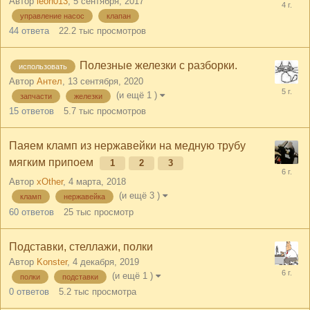
Автор
leon013
,
5 сентября, 2017
управление насос
клапан
44
ответа
22.2 тыс
просмотров
Полезные железки с разборки.
использовать
Автор
Антел
,
13 сентября, 2020
(и ещё 1 )
запчасти
железки
15
ответов
5.7 тыс
просмотров
Паяем кламп из нержавейки на медную трубу
мягким припоем
1
2
3
Автор
xOther
,
4 марта, 2018
(и ещё 3 )
кламп
нержавейка
60
ответов
25 тыс
просмотр
Подставки, стеллажи, полки
Автор
Konster
,
4 декабря, 2019
(и ещё 1 )
полки
подставки
0
ответов
5.2 тыс
просмотра