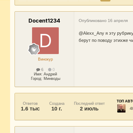
Docent1234
Опубликовано
16 апреля
@Alexx_Any
я эту рубрику
берут по поводу этихже ч
Винокур
6
0
Имя:
Андрей
Город
:
Минводы
ТОП АВ
Ответов
Создана
Последний ответ
1.6 тыс
10 г.
2 июль
4