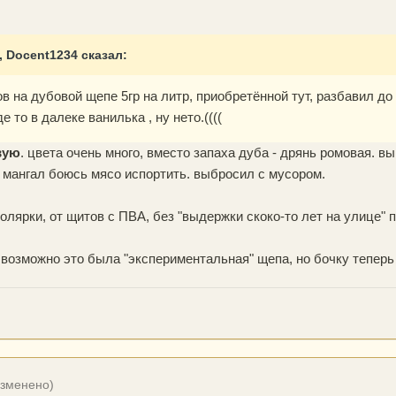
5, Docent1234 сказал:
в на дубовой щепе 5гр на литр, приобретённой тут, разбавил до 4
 то в далеке ванилька , ну нето.((((
вую
. цвета очень много, вместо запаха дуба - дрянь ромовая. 
а мангал боюсь мясо испортить. выбросил с мусором.
толярки, от щитов с ПВА, без "выдержки скоко-то лет на улице"
возможно это была "экспериментальная" щепа, но бочку теперь я
изменено)