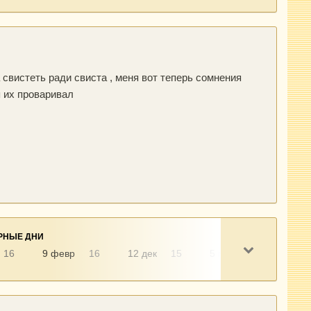
 свистеть ради свиста , меня вот теперь сомнения
я их проваривал
РНЫЕ ДНИ
16
9 февр
16
12 дек
15
5 май
14