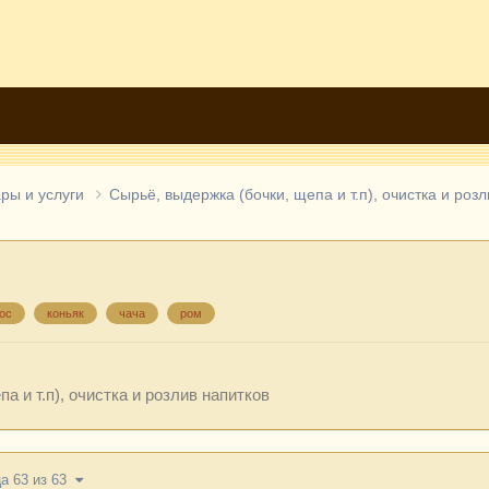
ры и услуги
Сырьё, выдержка (бочки, щепа и т.п), очистка и роз
.
ос
коньяк
чача
ром
а и т.п), очистка и розлив напитков
а 63 из 63