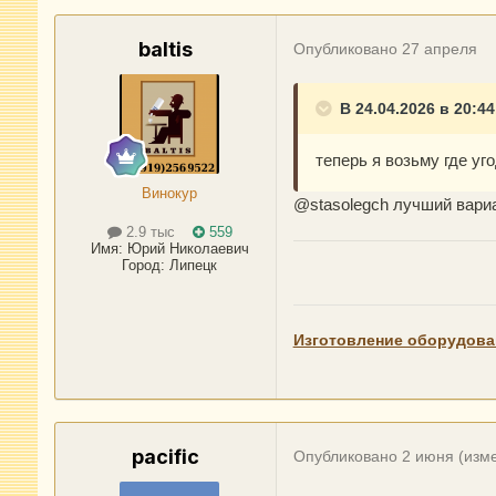
baltis
Опубликовано
27 апреля
В 24.04.2026 в 20:44
теперь я возьму где уг
Винокур
@stasolegch
лучший вариа
2.9 тыс
559
Имя:
Юрий Николаевич
Город
:
Липецк
Изготовление оборудова
pacific
Опубликовано
2 июня
(изм