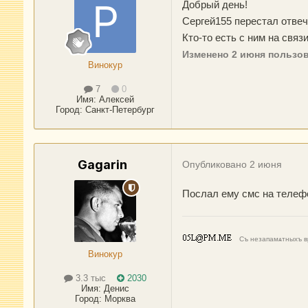
Добрый день!
Сергей155 перестал отвеч
Кто-то есть с ним на связ
Изменено
2 июня
пользов
Винокур
7
0
Имя:
Алексей
Город
:
Санкт-Петербург
Gagarin
Опубликовано
2 июня
Послал ему смс на телефо
Съ незапамѧтныхъ вр
Винокур
3.3 тыс
2030
Имя:
Денис
Город
:
Морква