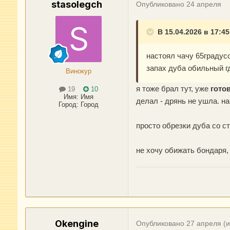
stasolegch
Опубликовано
24 апреля
В 15.04.2026 в 17:4
настоял чачу 65градусо
запах дуба обильный где
Винокур
я тоже брал тут, уже
гото
19
10
Имя:
Имя
делал - дрянь не ушла. н
Город
:
Город
просто обрезки дуба со с
не хочу обижать бондаря, 
Okengine
Опубликовано
27 апреля
(