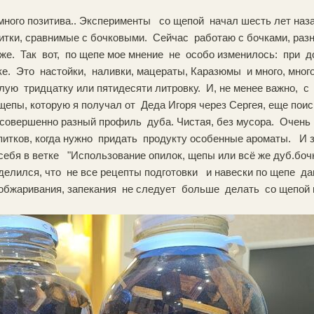
ного позитива.. Эксперименты со щепой начал шесть лет назад
тки, сравнимые с бочковыми. Сейчас работаю с бочками, разн
же. Так вот, по щепе мое мнение не особо изменилось: при д
ке. Это настойки, наливки, мацераты, Каразюмы и много, много
елую тридцатку или пятидесяти литровку. И, не менее важно, 
 щепы, которую я получал от Деда Игоря через Сергея, еще по
совершенно разный профиль дуба. Чистая, без мусора. Очень
питков, когда нужно придать продукту особенные ароматы. И з
себя в ветке "Использование опилок, щепы или всё же дуб.бо
делился, что не все рецепты подготовки и навески по щепе 
 обжаривания, запекания не следует больше делать со щепой 