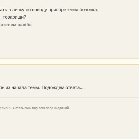
ать в личку по поводу приобретения бочонка.
и, товарищи?
ателем pacific
н из начала темы. Подождём ответа....
емёнъ. Оставь политику всяк сюда входящий.