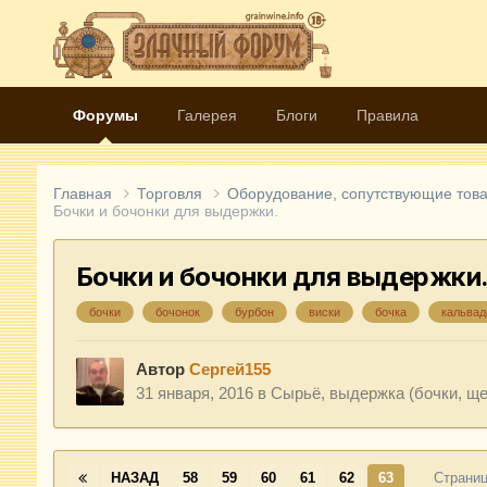
Форумы
Галерея
Блоги
Правила
Главная
Торговля
Оборудование, сопутствующие това
Бочки и бочонки для выдержки.
Бочки и бочонки для выдержки
бочки
бочонок
бурбон
виски
бочка
кальвад
Автор
Сергей155
31 января, 2016
в
Сырьё, выдержка (бочки, щеп
НАЗАД
58
59
60
61
62
63
Страниц