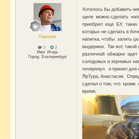
Хотелось бы добавить нем
щепе можно сделать напи
приобрел еще БУ, таких 
которых не сделать в боч
Подкурок
напитка, чтобы залить ц
выдержки. Так вот, такой
3
2
Имя:
Игорь
различной обжарке идет 
Город
:
Екатеринбург
солодовых и зерновых на
почерпнул и принял для 
ЯрТура, Анастасия. Опре
сделал о том, что кроме
время.