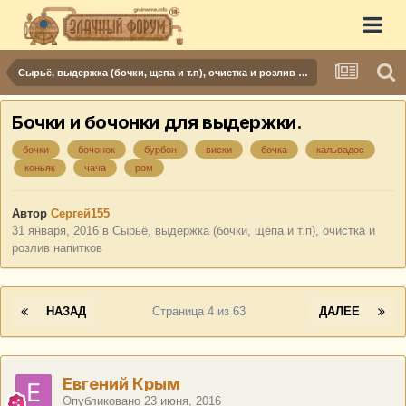
Сырьё, выдержка (бочки, щепа и т.п), очистка и розлив напитков
Бочки и бочонки для выдержки.
бочки
бочонок
бурбон
виски
бочка
кальвадос
коньяк
чача
ром
Автор
Сергей155
31 января, 2016
в
Сырьё, выдержка (бочки, щепа и т.п), очистка и
розлив напитков
НАЗАД
Страница 4 из 63
ДАЛЕЕ
Евгений Крым
Опубликовано
23 июня, 2016