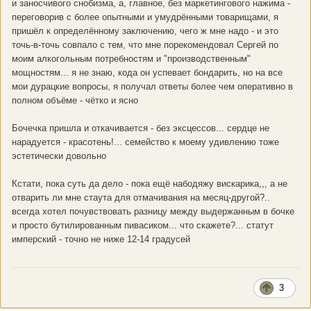
и заносчивого снобизма, а, главное, без маркетингового нажима -
переговорив с более опытными и умудрёнными товарищами, я
пришёл к определённому заключению, чего ж мне надо - и это
точь-в-точь совпало с тем, что мне порекомендовал Сергей по
моим алкогольным потребностям и "производственным"
мощностям... я не знаю, кода он успевает бондарить, но на все
мои дурацкие вопросы, я получал ответы более чем оперативно в
полном объёме - чётко и ясно
Бочечка пришла и откачивается - без эксцессов... сердце не
нарадуется - красотень!... семейство к моему удивлению тоже
эстетически довольно
Кстати, пока суть да дело - пока ещё набодяжу вискарика,,, а не
отварить ли мне стаута для отмачивания на месяц-другой?..
всегда хотел почувствовать разницу между выдержанным в бочке
и просто бутилированным пивасиком... что скажете?... статут
имперский - точно не ниже 12-14 градусей
3