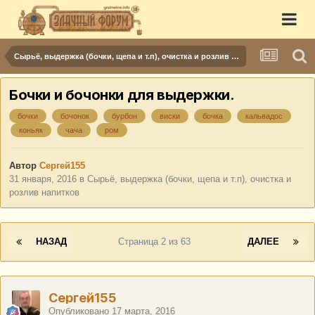
Сырьё, выдержка (бочки, щепа и т.п), очистка и розлив напитков
Бочки и бочонки для выдержки.
бочки
бочонок
бурбон
виски
бочка
кальвадос
коньяк
чача
ром
Автор
Сергей155
31 января, 2016
в
Сырьё, выдержка (бочки, щепа и т.п), очистка и
розлив напитков
НАЗАД
Страница 2 из 63
ДАЛЕЕ
Сергей155
Опубликовано
17 марта, 2016