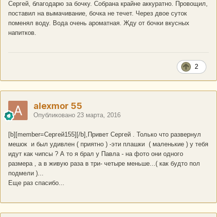
Сергей, благодарю за бочку. Собрана крайне аккуратно. Провощил,
поставил на вымачивание, бочка не течет. Через двое суток
поменял воду. Вода очень ароматная. Жду от бочки вкусных
напитков.
2
alexmor 55
Опубликовано
23 марта, 2016
[b][member=Сергей155][/b],Привет Сергей . Только что развернул
мешок и был удивлен ( приятно ) -эти плашки ( маленькие ) у тебя
идут как чипсы ? А то я брал у Павла - на фото они одного
размера , а в живую раза в три- четыре меньше...( как будто пол
подмели )...
Еще раз спасибо...