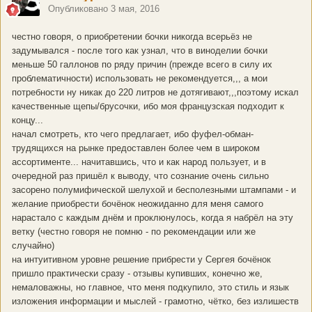
Опубликовано
3 мая, 2016
честно говоря, о приобретении бочки никогда всерьёз не
задумывался - после того как узнал, что в виноделии бочки
меньше 50 галлонов по ряду причин (прежде всего в силу их
проблематичности) использовать не рекомендуется,,, а мои
потребности ну никак до 220 литров не дотягивают,,,поэтому искал
качественные щепы/брусочки, ибо моя французская подходит к
концу...
начал смотреть, кто чего предлагает, ибо фуфел-обман-
трудящихся на рынке предоставлен более чем в широком
ассортименте... начитавшись, что и как народ пользует, и в
очередной раз пришёл к выводу, что сознание очень сильно
засорено полумифической шелухой и бесполезными штампами - и
желание приобрести бочёнок неожиданно для меня самого
нарастало с каждым днём и проклюнулось, когда я набрёл на эту
ветку (честно говоря не помню - по рекомендации или же
случайно)
на интуитивном уровне решение прибрести у Сергея бочёнок
пришло практически сразу - отзывы купивших, конечно же,
немаловажны, но главное, что меня подкупило, это стиль и язык
изложения информации и мыслей - грамотно, чётко, без излишеств