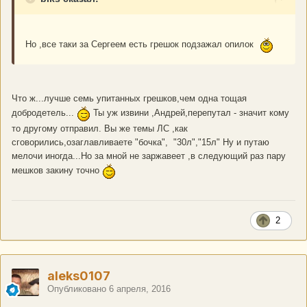
Но ,все таки за Сергеем есть грешок подзажал опилок
Что ж...лучше семь упитанных грешков,чем одна тощая
добродетель...
Ты уж извини ,Андрей,перепутал - значит кому
то другому отправил. Вы же темы ЛС ,как
сговорились,озаглавливаете "бочка", "30л","15л" Ну и путаю
мелочи иногда...Но за мной не заржавеет ,в следующий раз пару
мешков закину точно
2
aleks0107
Опубликовано
6 апреля, 2016