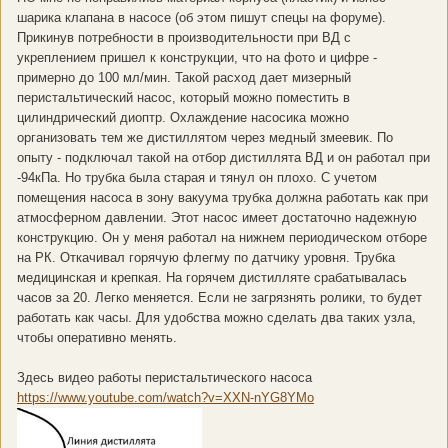
шарика клапана в насосе (об этом пишут спецы на форуме).
Прикинув потребности в производительности при ВД с
укреплением пришел к конструкции, что на фото и цифре -
примерно до 100 мл/мин. Такой расход дает мизерный
перистальтический насос, который можно поместить в
цилиндрический диоптр. Охлаждение насосика можно
организовать тем же дистиллятом через медный змеевик. По
опыту - подключал такой на отбор дистиллята ВД и он работал при
-94кПа. Но трубка была старая и тянул он плохо. С учетом
помещения насоса в зону вакуума трубка должна работать как при
атмосферном давлении. Этот насос имеет достаточно надежную
конструкцию. Он у меня работал на нижнем периодическом отборе
на РК. Откачивал горячую флегму по датчику уровня. Трубка
медицинская и крепкая. На горячем дистилляте срабатывалась
часов за 20. Легко меняется. Если не загрязнять ролики, то будет
работать как часы. Для удобства можно сделать два таких узла,
чтобы оперативно менять.
Здесь видео работы перистальтического насоса
https://www.youtube.com/watch?v=XXN-nYG8YMo