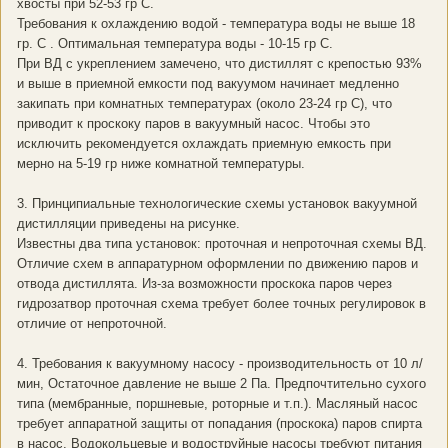
хвосты при 52-53 гр С.
Требования к охлаждению водой - температура воды не выше 18
гр. С . Оптимальная температура воды - 10-15 гр С.
При ВД с укреплением замечено, что дистиллят с крепостью 93%
и выше в приемной емкости под вакуумом начинает медленно
закипать при комнатных температурах (около 23-24 гр С), что
приводит к проскоку паров в вакуумный насос. Чтобы это
исключить рекомендуется охлаждать приемную емкость при
мерно на 5-19 гр ниже комнатной температуры.
3. Принципиальные технологические схемы установок вакуумной
дистилляции приведены на рисунке.
Известны два типа установок: проточная и непроточная схемы ВД.
Отличие схем в аппаратурном оформлении по движению паров и
отвода дистиллята. Из-за возможности проскока паров через
гидрозатвор проточная схема требует более точных регулировок в
отличие от непроточной.
4. Требования к вакуумному насосу - производительность от 10 л/
мин, Остаточное давление не выше 2 Па. Предпочтительно сухого
типа (мембранные, поршневые, роторные и т.п.). Масляный насос
требует аппаратной защиты от попадания (проскока) паров спирта
в насос. Водокольцевые и водоструйные насосы требуют питания