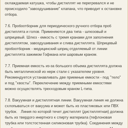
охлаждаемая катушка, чтобы дистиллят не перегревался и не
происходило "завоздушивание" клапана, что приводит к остановке
отбора.
7.6. Пробоотборник для периодического ручного отбора проб
дистиллята и голов. Применяются два типа - шлюзовый и
шприцевый. Шлюз - емкость с тремя кранами для заполнения
дистиллятом, завоздушивания и слива дистиллята. Шприцевый
пробоотборник - медицинский шприц отделяемый от линии
дистиллята зажимом Гофмана или шаровым краном.
7.7. Приемная емкость из-за большого объема дистиллята должна
быть металлической из нерж стали с указателем уровня.
Рекомендуется устанавливать две приемные емкости - под "тело"
и под "хвосты". Переключение между приемными емкостями
можно осуществлять трехходовым краном L-типа.
7.8. Вакуумная и дистиллятная линии. Вакуумная линия не должна
схлопываться от вакуума и может быть из пластиковых или ПВХ
трубок. Линия по которой течет дистиллят (дистиллятная) должна
быть из твердого инертного к спирту материала (тефлоновая
трубка или толстостенная силиконовая трубка). Соединения между