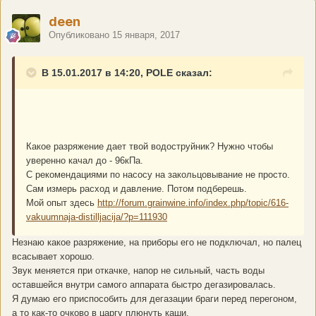
deen
Опубликовано
15 января, 2017
В 15.01.2017 в 14:20, POLE сказал:
Какое разряжение дает твой водоструйник? Нужно чтобы
уверенно качал до - 96кПа.
С рекомендациями по насосу на закольцовывание не просто.
Сам измерь расход и давление. Потом подберешь.
Мой опыт здесь
http://forum.grainwine.info/index.php/topic/616-
vakuumnaja-distilljacija/?p=111930
Незнаю какое разряжение, на приборы его не подключал, но палец
всасывает хорошо.
Звук меняется при откачке, напор не сильный, часть воды
оставшейся внутри самого аппарата быстро дегазировалась.
Я думаю его приспособить для дегазации браги перед перегоном,
а то как-то очково в царгу плюнуть каши.