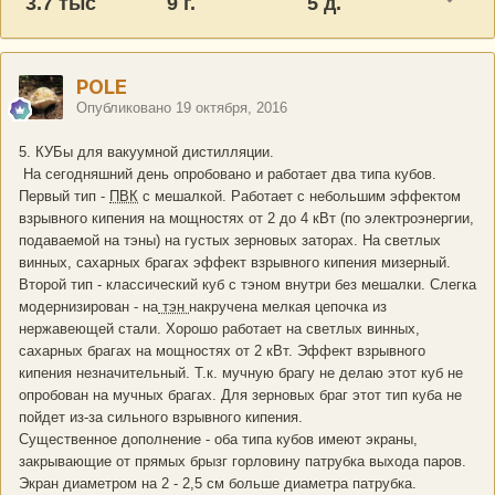
3.7 тыс
9 г.
5 д.
POLE
Опубликовано
19 октября, 2016
5. КУБы для вакуумной дистилляции.
На сегодняшний день опробовано и работает два типа кубов.
Первый тип -
ПВК
с мешалкой. Работает с небольшим эффектом
взрывного кипения на мощностях от 2 до 4 кВт (по электроэнергии,
подаваемой на тэны) на густых зерновых заторах. На светлых
винных, сахарных брагах эффект взрывного кипения мизерный.
Второй тип - классический куб с тэном внутри без мешалки. Слегка
модернизирован - на
тэн
накручена мелкая цепочка из
нержавеющей стали. Хорошо работает на светлых винных,
сахарных брагах на мощностях от 2 кВт. Эффект взрывного
кипения незначительный. Т.к. мучную брагу не делаю этот куб не
опробован на мучных брагах. Для зерновых браг этот тип куба не
пойдет из-за сильного взрывного кипения.
Существенное дополнение - оба типа кубов имеют экраны,
закрывающие от прямых брызг горловину патрубка выхода паров.
Экран диаметром на 2 - 2,5 см больше диаметра патрубка.