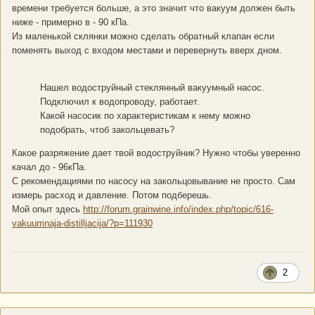
времени требуется больше, а это значит что вакуум должен быть
ниже - примерно в - 90 кПа.
Из маленькой склянки можно сделать обратный клапан если
поменять выход с входом местами и перевернуть вверх дном.
Нашел водоструйный стеклянный вакуумный насос.
Подключил к водопроводу, работает.
Какой насосик по характеристикам к нему можно
подобрать, чтоб закольцевать?
Какое разряжение дает твой водоструйник? Нужно чтобы уверенно
качал до - 96кПа.
С рекомендациями по насосу на закольцовывание не просто. Сам
измерь расход и давление. Потом подберешь.
Мой опыт здесь
http://forum.grainwine.info/index.php/topic/616-
vakuumnaja-distilljacija/?p=111930
2