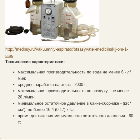
http://medbuy.ru/vakuumniy-aspirator/otsasyvatel-medicinskij-om-1-
utes
Технические характеристики:
максимальная производительность по воде не менее
6 - л/
мин;
средняя наработка на отказ - 2000 ч;
максимальная производительность по воздуху - не менее
20 л/мин;
минимальное остаточное давление в банке-сборнике - (кгс/
см²), не более
16.4 (0.17) кПа;
время достижения минимального остаточного давления - 60
с;