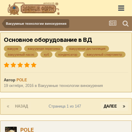
Вакуумные технологии винокурения
Основное оборудование в ВД
вакуум
вакуумная перегонка
вакуумная дистилляция
вакуумный насос
куб
конденсатор
вакуумный спиртометр
Автор
POLE
19 октября, 2016
в
Вакуумные технологии винокурения
НАЗАД
Страница 1 из 147
ДАЛЕЕ
POLE