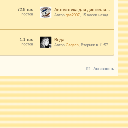
72.8 тыс
Автоматика для дистилляции, ректификации и затирания солода - "Хелпер Wi-Fi"
постов
Автор
gas2007
,
15 часов назад
1.1 тыс
Вода
постов
Автор
Gagarin
,
Вторник в 11:57
Активность