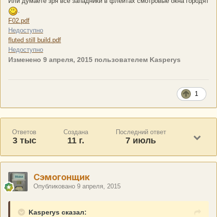
Или думаете зря все западники в флейтах смотровые окна городят
.
F02.pdf
Недоступно
fluted still build.pdf
Недоступно
Изменено
9 апреля, 2015
пользователем Kasperys
1
Ответов
Создана
Последний ответ
3 тыс
11 г.
7 июль
Сэмогонщик
Опубликовано
9 апреля, 2015
Kasperys сказал: