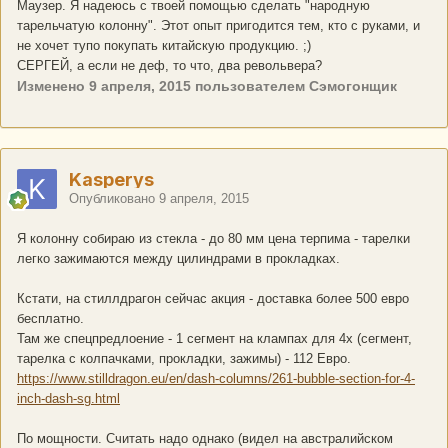
Маузер. Я надеюсь с твоей помощью сделать "народную
тарельчатую колонну". Этот опыт пригодится тем, кто с руками, и
не хочет тупо покупать китайскую продукцию. ;)
СЕРГЕЙ, а если не деф, то что, два револьвера?
Изменено
9 апреля, 2015
пользователем Сэмогонщик
Kasperys
Опубликовано
9 апреля, 2015
Я колонну собираю из стекла - до 80 мм цена терпима - тарелки
легко зажимаются между цилиндрами в прокладках.
Кстати, на стиллдрагон сейчас акция - доставка более 500 евро
бесплатно.
Там же спецпредлоение - 1 сегмент на клампах для 4х (сегмент,
тарелка с колпачками, прокладки, зажимы) - 112 Евро.
https://www.stilldragon.eu/en/dash-columns/261-bubble-section-for-4-
inch-dash-sg.html
По мощности. Считать надо однако (видел на австралийском