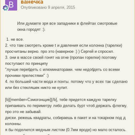
ванечка
Опубликовано
9 апреля, 2015
Или думаете зря все западники в флейтах смотровые
окна городят :).
1. не все.
2. что там смотреть кроме t и давления если колонна (тарелки)
просчитаны верно. про это (наверное :) ) Сергей и спросил.
3. они в массе своей гонят на огне (пропан горелки) поэтому
поступают по принципу
"лучше перебдеть с илюминаторами. чем недобдеть со всеми
прочими прелестями" :)
4. по большей части мода и понты. потому что у всех так сделано
или без стекляшек никто не купит.
[b][member=Сэмогонщик][/b], тебе придется каждую тарелку
припаивать по периметру либо делать бурт чтоб держать флегму.
про это не забывай.
диски. режешь квадраты, собираешь в пакет и на токарном под д
колонны.
я бы поделился медным листом (0.7мм вроде) но мало осталось.