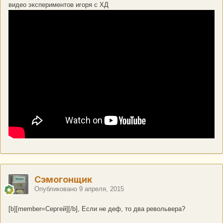
видео экспериментов игоря с ХД
Сэмогонщик
Опубликовано
9 апреля, 2015
[b][member=Сергей][/b], Если не деф, то два револьвера?