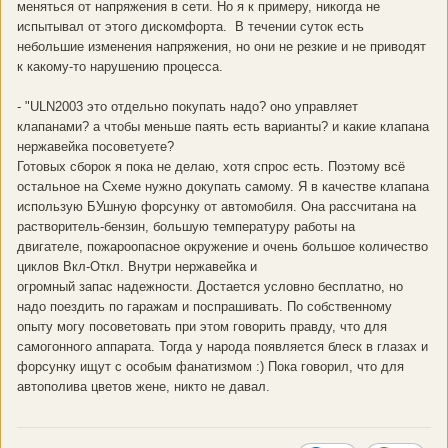
меняться от напряжения в сети. Но я к примеру, никогда не
испытывал от этого дискомфорта. В течении суток есть
небольшие изменения напряжения, но они не резкие и не приводят
к какому-то нарушению процесса.
- "ULN2003 это отдельно покупать надо? оно управляет
клапанами? а чтобы меньше паять есть варианты? и какие клапана
нержавейка посоветуете?
Готовых сборок я пока не делаю, хотя спрос есть. Поэтому всё
остальное на Схеме нужно докупать самому. Я в качестве клапана
использую БУшную форсунку от автомобиля. Она рассчитана на
растворитель-бензин, большую температуру работы на
двигателе, пожароопасное окружение и очень большое количество
циклов Вкл-Откл. Внутри нержавейка и
огромный запас надежности. Достается условно бесплатно, но
надо поездить по гаражам и поспрашивать. По собственному
опыту могу посоветовать при этом говорить правду, что для
самогонного аппарата. Тогда у народа появляется блеск в глазах и
форсунку ищут с особым фанатизмом :) Пока говорил, что для
автополива цветов жене, никто не давал.