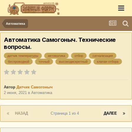
Автоматика
Автоматика Самогоныч. Технические
вопросы.
датчик температуры
автоматика
отбор
сигнализация
беспроводной
точный
высокодискретный
клапан отбора
Автор
Датчик Самогоныч
2 июня, 2021
в
Автоматика
НАЗАД
Страница 1 из 4
ДАЛЕЕ