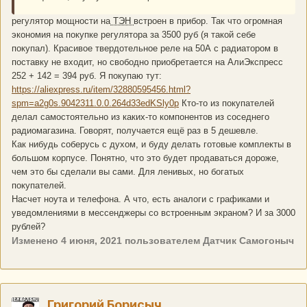
регулятор мощности на
ТЭН
встроен в прибор. Так что огромная
экономия на покупке регулятора за 3500 руб (я такой себе
покупал). Красивое твердотельное реле на 50А с радиатором в
поставку не входит, но свободно приобретается на АлиЭкспресс
252 + 142 = 394 руб. Я покупаю тут:
https://aliexpress.ru/item/32880595456.html?
spm=a2g0s.9042311.0.0.264d33edKSly0p
Кто-то из покупателей
делал самостоятельно из каких-то компонентов из соседнего
радиомагазина. Говорят, получается ещё раз в 5 дешевле.
Как нибудь соберусь с духом, и буду делать готовые комплекты в
большом корпусе. Понятно, что это будет продаваться дороже,
чем это бы сделали вы сами. Для ленивых, но богатых
покупателей.
Насчет ноута и телефона. А что, есть аналоги с графиками и
уведомлениями в мессенджеры со встроенным экраном? И за 3000
рублей?
Изменено
4 июня, 2021
пользователем Датчик Самогоныч
Григорий Борисыч