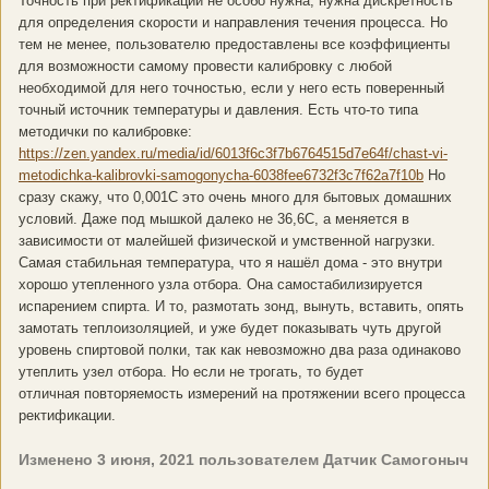
Точность при ректификации не особо нужна, нужна дискретность
для определения скорости и направления течения процесса. Но
тем не менее, пользователю предоставлены все коэффициенты
для возможности самому провести калибровку с любой
необходимой для него точностью, если у него есть поверенный
точный источник температуры и давления. Есть что-то типа
методички по калибровке:
https://zen.yandex.ru/media/id/6013f6c3f7b6764515d7e64f/chast-vi-
metodichka-kalibrovki-samogonycha-6038fee6732f3c7f62a7f10b
Но
сразу скажу, что 0,001С это очень много для бытовых домашних
условий. Даже под мышкой далеко не 36,6С, а меняется в
зависимости от малейшей физической и умственной нагрузки.
Самая стабильная температура, что я нашёл дома - это внутри
хорошо утепленного узла отбора. Она самостабилизируется
испарением спирта. И то, размотать зонд, вынуть, вставить, опять
замотать теплоизоляцией, и уже будет показывать чуть другой
уровень спиртовой полки, так как невозможно два раза одинаково
утеплить узел отбора. Но если не трогать, то будет
отличная повторяемость измерений на протяжении всего процесса
ректификации.
Изменено
3 июня, 2021
пользователем Датчик Самогоныч