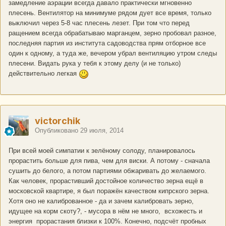
замедление аэрации всегда давало практически мгновенно
плесень. Вентилятор на минимуме рядом дует все время, только
выключил через 5-8 час плесень лезет. При том что перед
ращением всегда обрабатываю марганцем, зерно пробовал разное,
последняя партия из института садоводства прям отборное все
один к одному, а туда же, вечером убрал вентиляцию утром следы
плесени. Видать рука у тебя к этому делу (и не только)
действительно легкая
victorchik
Опубликовано
29 июля, 2014
При всей моей симпатии к зелёному солоду, планировалось
прорастить больше для пива, чем для виски. А потому - сначала
сушить до белого, а потом партиями обжаривать до желаемого.
Как человек, прорастивший достойное количество зерна ещё в
московской квартире, я был поражён качеством кипрского зерна.
Хотя оно не калиброванное - да и зачем калибровать зерно,
идущее на корм скоту?, - мусора в нём не много, всхожесть и
энергия прорастания близки к 100%. Конечно, подсчёт пробных