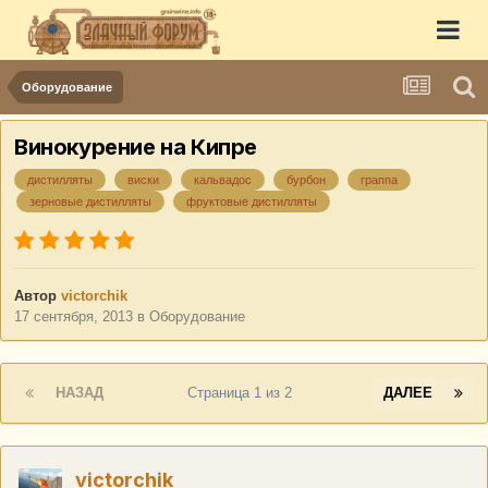
Оборудование
Винокурение на Кипре
дистилляты
виски
кальвадос
бурбон
граппа
зерновые дистилляты
фруктовые дистилляты
Автор
victorchik
17 сентября, 2013
в
Оборудование
НАЗАД
Страница 1 из 2
ДАЛЕЕ
victorchik