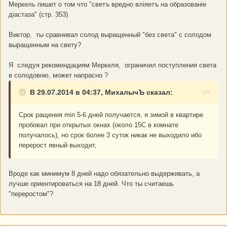
Меркель пишет о том что "светъ вредно влiяетъ на образованiе
дiастаза" (стр. 353)
Виктор, ты сравнивал солод выращенный "без света" с солодом
выращенным на свету?
Я следуя рекомендациям Меркеля, ограничил поступления света
в солодовню, может напрасно ?
В 29.07.2014 в 04:37, МихалычЪ сказал:
Срок ращения min 5-6 дней получается, я зимой в квартире
пробовал при открытых окнах (около 15С в комнате
получалось), но срок более 3 суток никак не выходило ибо
перерост явный выходит,
Вроде как минимум 8 дней надо обязательно выдерживать, а
лучше ориентироваться на 18 дней. Что ты считаешь
"переростом"?