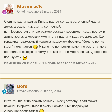
МихалычЪ
Опубликовано
29 июля, 2014
Судя по картинкам из Кипра, растет солод в затененной части
дома, а сохнет как раз на солнечной.
пс. Переростом считаю размер ростка и корешков. Когда росток в
длину зерна, а корешки уже плетут паутину куда же дальше. Как
говаривал уважаемый коллега на другом форуме: "больно велик
газон" получается
Я конечно не против науки, но растет у меня
не реально быстро, почему х-з, может они марганец как удобрение
пользуют ?
Изменено
29 июля, 2014
пользователем МихалычЪ
Bors
Опубликовано
29 июля, 2014
Витя ,ты шо Кипр спаить решил? Писец острову! Хотя может
наконец киприоты пиво и виски нормальный попробуют!!!!
А вообще впечетляет!