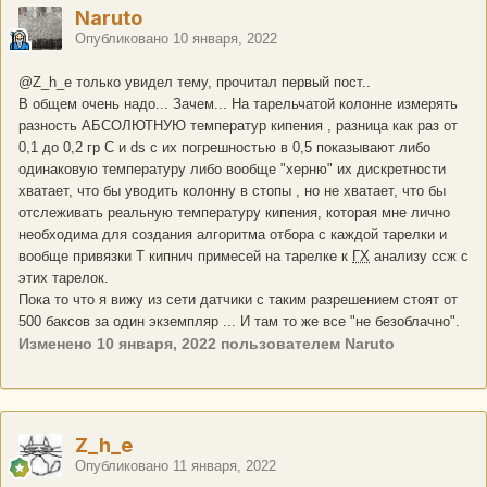
Naruto
Опубликовано
10 января, 2022
@Z_h_e
только увидел тему, прочитал первый пост..
В общем очень надо... Зачем... На тарельчатой колонне измерять
разность АБСОЛЮТНУЮ температур кипения , разница как раз от
0,1 до 0,2 гр С и ds с их погрешностью в 0,5 показывают либо
одинаковую температуру либо вообще "херню" их дискретности
хватает, что бы уводить колонну в стопы , но не хватает, что бы
отслеживать реальную температуру кипения, которая мне лично
необходима для создания алгоритма отбора с каждой тарелки и
вообще привязки Т кипнич примесей на тарелке к
ГХ
анализу ссж с
этих тарелок.
Пока то что я вижу из сети датчики с таким разрешением стоят от
500 баксов за один экземпляр ... И там то же все "не безоблачно".
Изменено
10 января, 2022
пользователем Naruto
Z_h_e
Опубликовано
11 января, 2022