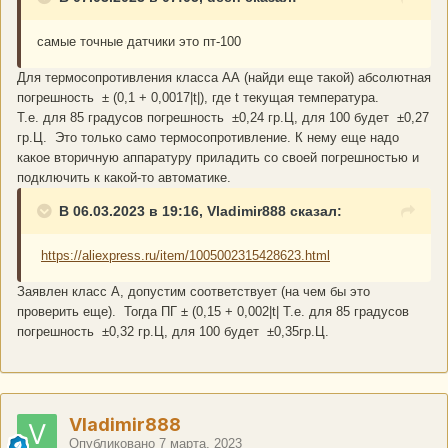
самые точные датчики это пт-100
Для термосопротивления класса АА (найди еще такой) абсолютная
погрешность ± (0,1 + 0,0017|t|), где t текущая температура.
Т.е. для 85 градусов погрешность ±0,24 гр.Ц, для 100 будет ±0,27
гр.Ц. Это только само термосопротивление. К нему еще надо
какое вторичную аппаратуру приладить со своей погрешностью и
подключить к какой-то автоматике.
В 06.03.2023 в 19:16, Vladimir888 сказал:
https://aliexpress.ru/item/1005002315428623.html
Заявлен класс А, допустим соответствует (на чем бы это
проверить еще). Тогда ПГ ± (0,15 + 0,002|t| Т.е. для 85 градусов
погрешность ±0,32 гр.Ц, для 100 будет ±0,35гр.Ц.
Vladimir888
Опубликовано
7 марта, 2023