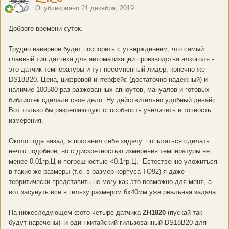
Опубликовано
21 декабря, 2019
Доброго времени суток.
Трудно наверное будет поспорить с утверждением, что самый
главный тип датчика для автоматизации производства алкоголя -
это датчик температуры и тут несомненный лидер, конечно же
DS18B20. Цена, цифровой интерфейс (достаточно надежный) и
наличие 100500 раз разжованных апноутов, мануалов и готовых
библиотек сделали свое дело. Ну действительно удобный девайс.
Вот только бы разрешающую способность увеличить и точность
измерения.
Около года назад, я поставил себе задачу попытаться сделать
нечто подобное, но с дискретностью измерения температуры не
менее 0.01гр.Ц и погрешностью <0.1гр.Ц. Естественно уложиться
в такие же размеры (т.е. в размер корпуса TO92) я даже
теоритически представить не могу как это возможно для меня, а
вот засунуть все в гильзу размером 6х40мм уже реальная задача.
На нижеследующем фото четыре датчика
ZH1820
(пускай так
будут наречены) и один китайский гильзованный DS18B20 для