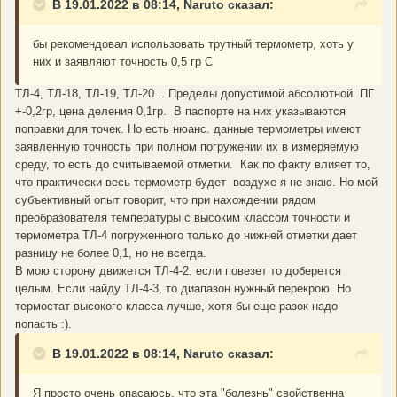
В 19.01.2022 в 08:14, Naruto сказал:
бы рекомендовал использовать трутный термометр, хоть у
них и заявляют точность 0,5 гр С
ТЛ-4, ТЛ-18, ТЛ-19, ТЛ-20... Пределы допустимой абсолютной ПГ
+-0,2гр, цена деления 0,1гр. В паспорте на них указываются
поправки для точек. Но есть нюанс. данные термометры имеют
заявленную точность при полном погружении их в измеряемую
среду, то есть до считываемой отметки. Как по факту влияет то,
что практически весь термометр будет воздухе я не знаю. Но мой
субъективный опыт говорит, что при нахождении рядом
преобразователя температуры с высоким классом точности и
термометра ТЛ-4 погруженного только до нижней отметки дает
разницу не более 0,1, но не всегда.
В мою сторону движется ТЛ-4-2, если повезет то доберется
целым. Если найду ТЛ-4-3, то диапазон нужный перекрою. Но
термостат высокого класса лучше, хотя бы еще разок надо
попасть
:).
В 19.01.2022 в 08:14, Naruto сказал:
Я просто очень опасаюсь, что эта "болезнь" свойственна