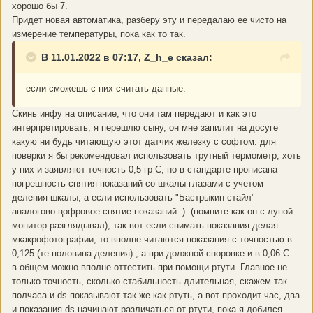
хорошо бы 7.
Придет новая автоматика, разберу эту и передалаю ее чисто на
измерение температуры, пока как то так.
В 11.01.2022 в 07:17, Z_h_e сказал:
если сможешь с них считать данные.
Скинь инфу на описание, что они там передают и как это
интерпретировать, я перешлю сыну, он мне запилит на досуге
какую ни будь читающую этот датчик железку с софтом. для
поверки я бы рекомендовал использовать трутный термометр, хоть
у них и заявляют точность 0,5 гр С, но в стандарте прописана
погрешность снятия показаний со шкалы глазами с учетом
деления шкалы, а если использовать "Бастрыкин стайл" -
аналогово-цофровое снятие показаний :). (помните как он с лупой
монитор разглядывал), так вот если снимать показания делая
мкакрофотографии, то вполне читаются показания с точностью в
0,125 (те половина деления) , а при должной сноровке и в 0,06 С .
в общем можно вполне оттестить при помощи ртути. Главное не
только точность, сколько стабильность длительная, скажем так
полчаса и ds показывают так же как ртуть, а вот проходит час, два
и показания ds начинают различаться от ртути, пока я добился