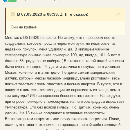
В 07.03.2023 в 08:33, Z_h_e сказал:
Они не кривые
Мне так с DS18B20 не везло. Не скажу, что я проверял все те
градусники, которые прошли через мои руки, но некоторые, из
недавних покупок, меня удивляли, да. В кипящем чайнике
температура обычно была примерно 100, ну, иногда, 101. А вот я
больше 35 градусов не набирал( В стакане с талой водой и снегом
было очень холодно - 4. Да, эти датчики я покупал не в дижикее.
Может, конечно, и в этом дело. Но даже самый американский
датчик, который мексы лазером индивидуально рихтовали, весь
покрыт толстым слоем пластика и весьма инертен. В курсе, что в
апноуте к ним есть рекомендация не опрашивать их чаще, чем в
три секунды? Ибо совершенно бессовестно греются. На воздухе,
при опросе примерно в полсекунды, на полтора градуса вырастает
температура. Это без всякой гильзы. Но, датчик, конечно, очень
удобен. На 13 тиньке получаются отличные термостаты.
Вентилятор там покрутить или печку включить погреться. Плюс,
если нужно много, экономия на проводах, вешай себе гирляндой,