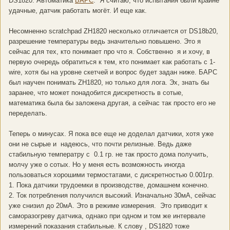
DS1820. Автоматика
БАРС
. Я считаю, что испытания были крайне
удачные, датчик работать могёт. И еще как.
Несомненно scratchpad ZH1820 несколько отличается от DS18b20,
разрешение температуры ведь значительно повышено. Это я
сейчас для тех, кто понимает про что я. Собственно я и хочу, в
первую очередь обратиться к тем, кто понимает как работать с 1-
wire, хотя бы на уровне скетчей и вопрос будет задан ниже. БАРС
был научен понимать ZH1820, но только для лога. Эх, знать бы
заранее, что может понадобится дискретность в сотые,
математика была бы заложена другая, а сейчас так просто его не
переделать.
Теперь о минусах. Я пока все еще не доделал датчики, хотя уже
они не сырые и надеюсь, что почти релизные. Ведь даже
стабильную температру с 0.1 гр. не так просто дома получить,
молчу уже о сотых. Но у меня есть возможность иногда
пользоваться хорошими термостатами, с дискретностью 0.001гр.
1. Пока датчики трудоемки в производстве, домашнем конечно.
2. Ток потребления получился высокий. Изначально 30мА, сейчас
уже снизил до 20мА. Это в режиме измерения. Это приводит к
саморазогреву датчика, однако при одном и том же интервале
измерений показания стабильные. К слову , DS1820 тоже