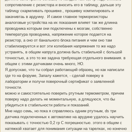
сопротивление с резистора и вносить его в таблицу, дальше эту
таблицу скармливать прошивке., прошивку компилировать и
закачивтаь в ардуину. И самое главное терморезисторы
аналоговые устройства на их показания влияет так же длинна
проводника которым они подключены к мозгам, собственно
температура проводника, напряжение которое подается на
резистор, а оно от банального блока питания и чем оно там
стабилизируется и вот эти колебания напряжения то же надо
устранять, в общем напруга должна быть стабильной с большой
точностью, а это то же задача требующая отдельного внимания. в
общем с этими датчиками очень много, НО.
Я допускаю, что ты собрал работающий образец, но как написали
где то на форуме, Запалу кажется, - сделай поверку в
лаборатории и получи поверочный сертификат о заявленной
точности.
можно и самостоятельно поверить ртутным термометром, причем
поверку надо делать не моментальную, а длящуюся, что бы
убедиться в стабильности работы и показаний.
Мне надо семь, но пока я справляюсь одним ртутным, ds три
датчика подключенных к автоматике на арудине удалось научить
показывать с точностью 0,2 гр С погрешностью. этого в общем с
натяжкой хватает для понимания ситуации на тарелках, но конечно