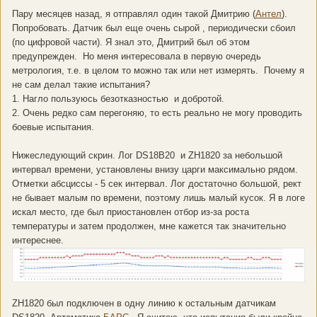
Пару месяцев назад, я отправлял один такой Дмитрию (
Антел
).
Попробовать. Датчик был еще очень сырой , периодически сбоил
(по цифровой части). Я знал это, Дмитрий был об этом
предупрежден. Но меня интересовала в первую очередь
метрология, т.е. в целом то можно так или нет измерять. Почему я
не сам делал такие испытания?
1. Нагло пользуюсь безотказностью и добротой.
2. Очень редко сам перегоняю, то есть реально не могу проводить
боевые испытания.
Нижеследующий скрин. Лог DS18B20 и ZH1820 за небольшой
интервал времени, установлены внизу царги максимально рядом.
Отметки абсциссы - 5 сек интервал. Лог достаточно большой, рект
не бывает малым по времени, поэтому лишь малый кусок. Я в логе
искал место, где был приостановлен отбор из-за роста
температуры и затем продолжен, мне кажется так значительно
интереснее.
ZH1820 был подключен в одну линию к остальным датчикам