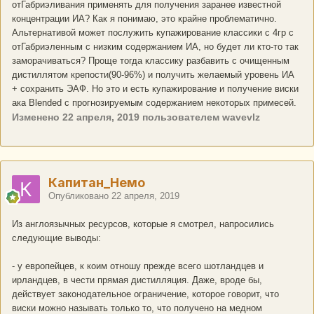
отГабриэливания применять для получения заранее известной
концентрации ИА? Как я понимаю, это крайне проблематично.
Альтернативой может послужить купажирование классики с 4гр с
отГабриэленным с низким содержанием ИА, но будет ли кто-то так
заморачиваться? Проще тогда классику разбавить с очищенным
дистиллятом крепости(90-96%) и получить желаемый уровень ИА
+ сохранить ЭАФ. Но это и есть купажирование и получение виски
ака Blended c прогнозируемым содержанием некоторых примесей.
Изменено
22 апреля, 2019
пользователем wavevlz
Капитан_Немо
Опубликовано
22 апреля, 2019
Из англоязычных ресурсов, которые я смотрел, напросились
следующие выводы:
- у европейцев, к коим отношу прежде всего шотландцев и
ирландцев, в чести прямая дистилляция. Даже, вроде бы,
действует законодательное ограничение, которое говорит, что
виски можно называть только то, что получено на медном