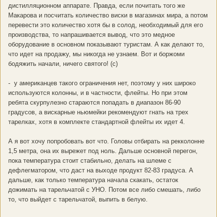
дистилляционном аппарате. Правда, если почитать того же
Макарова и посчитать количество виски в магазинах мира, а потом
перевести это количество хотя бы в солод, необходимый для его
производства, то напрашивается вывод, что это медное
оборудование в основном показывают туристам. А как делают то,
что идет на продажу, мы никогда не узнаем. Вот и боржоми
бодяжить начали, ничего святого! (с)
- у американцев такого ограничения нет, поэтому у них широко
используются колонны, и в частности, флейты. Но при этом
ребята скурпулезно стараются попадать в диапазон 86-90
градусов, а вискарные ньюмейки рекомендуют гнать на трех
тарелках, хотя в комплекте стандартной флейты их идет 4.
А я вот хочу попробовать вот что. Головы отбирать на рекколонне
1,5 метра, она их вырежет под ноль. Дальше основной перегон,
пока температура стоит стабильно, делать на шлеме с
дефлегматором, что даст на выходе продукт 82-83 градуса. А
дальше, как только температура начала скакать, остаток
дожимать на тарельчатой с УНО. Потом все либо смешать, либо
то, что выйдет с тарельчатой, выпить в белую.