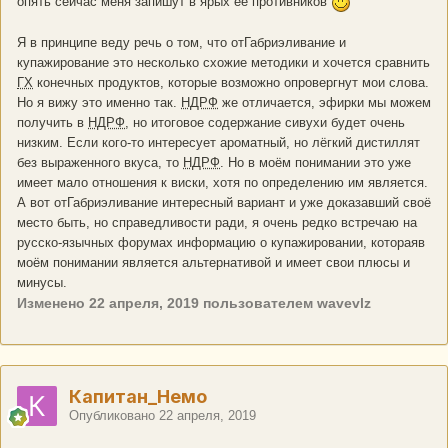
опять сейчас меня запишут в ярых её противников
Я в принципе веду речь о том, что отГабриэливание и
купажирование это несколько схожие методики и хочется сравнить
ГХ
конечных продуктов, которые возможно опровергнут мои слова.
Но я вижу это именно так.
НДРФ
же отличается, эфирки мы можем
получить в
НДРФ
, но итоговое содержание сивухи будет очень
низким. Если кого-то интересует ароматный, но лёгкий дистиллят
без выраженного вкуса, то
НДРФ
. Но в моём понимании это уже
имеет мало отношения к виски, хотя по определению им является.
А вот отГабриэливание интересный вариант и уже доказавший своё
место быть, но справедливости ради, я очень редко встречаю на
русско-язычных форумах информацию о купажировании, котораяв
моём понимании является альтернативой и имеет свои плюсы и
минусы.
Изменено
22 апреля, 2019
пользователем wavevlz
Капитан_Немо
Опубликовано
22 апреля, 2019