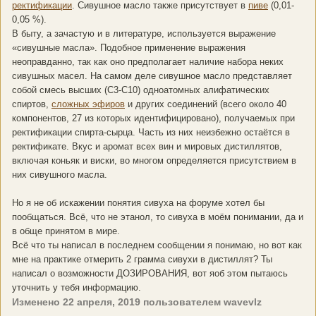
ректификации
. Сивушное масло также присутствует в
пиве
(0,01-
0,05 %).
В быту, а зачастую и в литературе, используется выражение
«сивушные масла». Подобное применение выражения
неоправданно, так как оно предполагает наличие набора неких
сивушных масел. На самом деле сивушное масло представляет
собой смесь высших (С3-С10) одноатомных алифатических
спиртов,
сложных эфиров
и других соединений (всего около 40
компонентов, 27 из которых идентифицировано), получаемых при
ректификации спирта-сырца. Часть из них неизбежно остаётся в
ректификате. Вкус и аромат всех вин и мировых дистиллятов,
включая коньяк и виски, во многом определяется присутствием в
них сивушного масла.
Но я не об искажении понятия сивуха на форуме хотел бы
пообщаться. Всё, что не этанол, то сивуха в моём понимании, да и
в обще принятом в мире.
Всё что ты написал в последнем сообщении я понимаю, но вот как
мне на практике отмерить 2 грамма сивухи в дистиллят? Ты
написал о возможности ДОЗИРОВАНИЯ, вот яоб этом пытаюсь
уточнить у тебя информацию.
Изменено
22 апреля, 2019
пользователем wavevlz