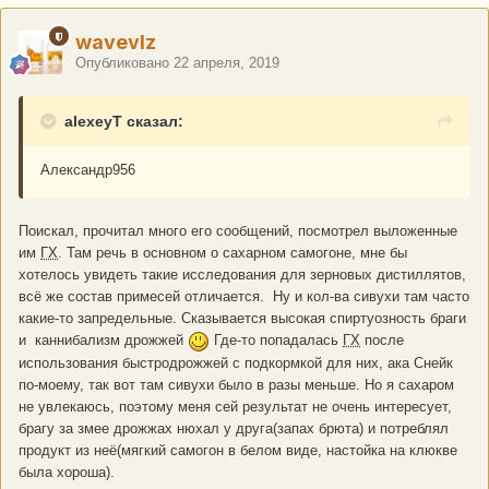
wavevlz
Опубликовано
22 апреля, 2019
alexeyT сказал:
Александр956
Поискал, прочитал много его сообщений, посмотрел выложенные
им
ГХ
. Там речь в основном о сахарном самогоне, мне бы
хотелось увидеть такие исследования для зерновых дистиллятов,
всё же состав примесей отличается. Ну и кол-ва сивухи там часто
какие-то запредельные. Сказывается высокая спиртуозность браги
и каннибализм дрожжей
Где-то попадалась
ГХ
после
использования быстродрожжей с подкормкой для них, ака Снейк
по-моему, так вот там сивухи было в разы меньше. Но я сахаром
не увлекаюсь, поэтому меня сей результат не очень интересует,
брагу за змее дрожжах нюхал у друга(запах брюта) и потреблял
продукт из неё(мягкий самогон в белом виде, настойка на клюкве
была хороша).