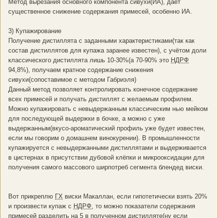
Метод вырезания основного компонента сивухи(ИА), даёт
существенное снижение содержания примесей, особенно ИА.
3) Купажирование
Получение дистиллята с заданными характеристиками(так как
состав дистиллятов для купажа заранее известен), с учётом доли
классического дистиллята лишь 10-30%(а 70-90% это
НДРФ
94,8%), получаем кратное содержание снижения
сивухи(сопоставимое с методом Габриэля)
Данный метод позволяет контролировать конечное содержание
всех примесей и получать дистиллят с желаемым профилем.
Можно купажировать с невыдержанным классическим нью мейком
для последующей выдержки в бочке, а можно с уже
выдержанным(вкусо-ароматический профиль уже будет известен,
если мы говорим о домашнем винокурении). В промышленности
купажируется с невыдержанными дистиллятами и выдерживается
в цистернах в присутствии дубовой клёпки и микрооксидации для
получения самого массового ширпотреб сегмента блендед виски.
Вот прикреплю
ГХ
виски Макаллан, если гипотетически взять 20%
и произвести купаж с
НДРФ
, то можно показатели содержания
примесей разделить на 5 в полученном дистилляте(ну если