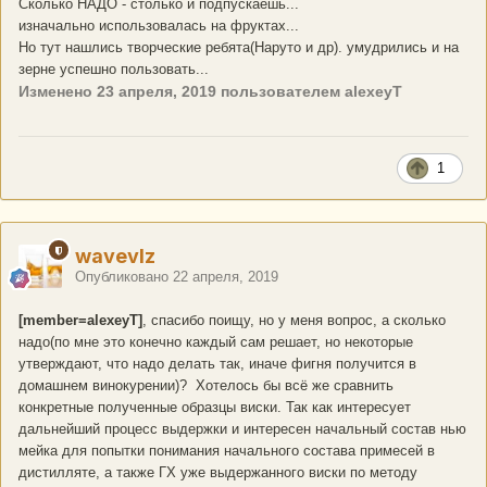
Сколько НАДО - столько и подпускаешь...
изначально использовалась на фруктах...
Но тут нашлись творческие ребята(Наруто и др). умудрились и на
зерне успешно пользовать...
Изменено
23 апреля, 2019
пользователем alexeyT
1
wavevlz
Опубликовано
22 апреля, 2019
[member=alexeyT]
, спасибо поищу, но у меня вопрос, а сколько
надо(по мне это конечно каждый сам решает, но некоторые
утверждают, что надо делать так, иначе фигня получится в
домашнем винокурении)? Хотелось бы всё же сравнить
конкретные полученные образцы виски. Так как интересует
дальнейший процесс выдержки и интересен начальный состав нью
мейка для попытки понимания начального состава примесей в
дистилляте, а также ГХ уже выдержанного виски по методу