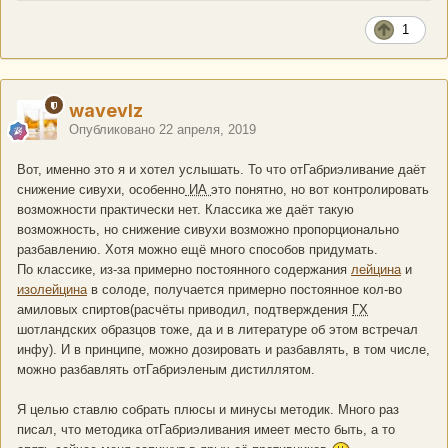
1
wavevlz
Опубликовано
22 апреля, 2019
Вот, именно это я и хотел услышать. То что отГабриэливание даёт
снижение сивухи, особенно
ИА
это понятно, но вот контролировать
возможности практически нет. Классика же даёт такую
возможность, но снижение сивухи возможно пропорционально
разбавлению. Хотя можно ещё много способов придумать.
По классике, из-за примерно постоянного содержания
лейцина
и
изолейцина
в солоде, получается примерно постоянное кол-во
амиловых спиртов(расчёты приводил, подтверждения
ГХ
шотландских образцов тоже, да и в литературе об этом встречал
инфу). И в принципе, можно дозировать и разбавлять, в том числе,
можно разбавлять отГабриэленым дистиллятом.
Я целью ставлю собрать плюсы и минусы методик. Много раз
писал, что методика отГабриэливания имеет место быть, а то