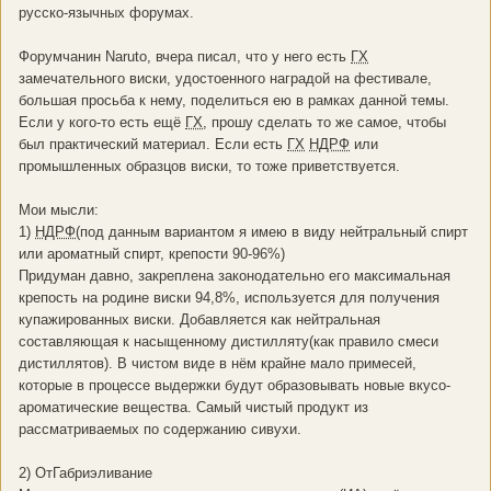
русско-язычных форумах.
Форумчанин Naruto, вчера писал, что у него есть
ГХ
замечательного виски, удостоенного наградой на фестивале,
большая просьба к нему, поделиться ею в рамках данной темы.
Если у кого-то есть ещё
ГХ
, прошу сделать то же самое, чтобы
был практический материал. Если есть
ГХ
НДРФ
или
промышленных образцов виски, то тоже приветствуется.
Мои мысли:
1)
НДРФ
(под данным вариантом я имею в виду нейтральный спирт
или ароматный спирт, крепости 90-96%)
Придуман давно, закреплена законодательно его максимальная
крепость на родине виски 94,8%, используется для получения
купажированных виски. Добавляется как нейтральная
составляющая к насыщенному дистилляту(как правило смеси
дистиллятов). В чистом виде в нём крайне мало примесей,
которые в процессе выдержки будут образовывать новые вкусо-
ароматические вещества. Самый чистый продукт из
рассматриваемых по содержанию сивухи.
2) ОтГабриэливание