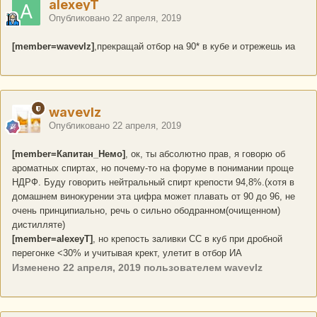
alexeyT
Опубликовано
22 апреля, 2019
[member=wavevlz]
,прекращай отбор на 90* в кубе и отрежешь иа
wavevlz
Опубликовано
22 апреля, 2019
[member=Капитан_Немо]
, ок, ты абсолютно прав, я говорю об
ароматных спиртах, но почему-то на форуме в понимании проще
НДРФ. Буду говорить нейтральный спирт крепости 94,8%.(хотя в
домашнем винокурении эта цифра может плавать от 90 до 96, не
очень принципиально, речь о сильно ободранном(очищенном)
дистилляте)
[member=alexeyT]
, но крепость заливки СС в куб при дробной
перегонке <30% и учитывая крект, улетит в отбор ИА
Изменено
22 апреля, 2019
пользователем wavevlz