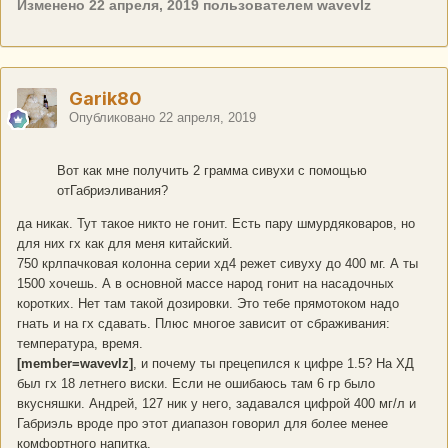
Изменено
22 апреля, 2019
пользователем wavevlz
Garik80
Опубликовано
22 апреля, 2019
Вот как мне получить 2 грамма сивухи с помощью
отГабриэливания?
да никак. Тут такое никто не гонит. Есть пару шмурдяковаров, но
для них гх как для меня китайский.
750 крлпачковая колонна серии хд4 режет сивуху до 400 мг. А ты
1500 хочешь. А в основной массе народ гонит на насадочных
коротких. Нет там такой дозировки. Это тебе прямотоком надо
гнать и на гх сдавать. Плюс многое зависит от сбраживания:
температура, время.
[member=wavevlz]
, и почему ты прецепился к цифре 1.5? На ХД
был гх 18 летнего виски. Если не ошибаюсь там 6 гр было
вкусняшки. Андрей, 127 ник у него, задавался цифрой 400 мг/л и
Габриэль вроде про этот диапазон говорил для более менее
комфортного напитка.