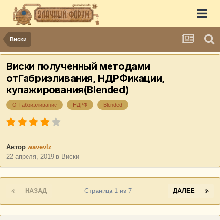
Виски
Виски полученный методами
отГабриэливания, НДРФикации,
купажирования(Blended)
ОтГабриэливание
НДРФ
Blended
Автор
wavevlz
22 апреля, 2019
в
Виски
НАЗАД
Страница 1 из 7
ДАЛЕЕ