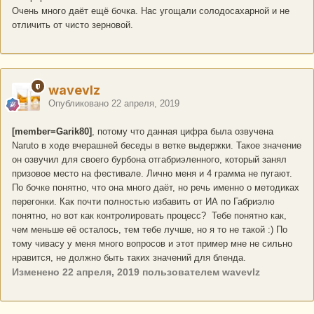
Очень много даёт ещё бочка. Нас угощали солодосахарной и не
отличить от чисто зерновой.
wavevlz
Опубликовано
22 апреля, 2019
[member=Garik80]
, потому что данная цифра была озвучена
Naruto в ходе вчерашней беседы в ветке выдержки. Такое значение
он озвучил для своего бурбона отгабриэленного, который занял
призовое место на фестивале. Лично меня и 4 грамма не пугают.
По бочке понятно, что она много даёт, но речь именно о методиках
перегонки. Как почти полностью избавить от ИА по Габриэлю
понятно, но вот как контролировать процесс? Тебе понятно как,
чем меньше её осталось, тем тебе лучше, но я то не такой :) По
тому чивасу у меня много вопросов и этот пример мне не сильно
нравится, не должно быть таких значений для бленда.
Изменено
22 апреля, 2019
пользователем wavevlz