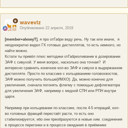
wavevlz
Опубликовано
22 апреля, 2019
[member=alexeyT]
, я про отГабри веду речь. Ну так или иначе, я
неоднократно видел ГХ готовых дистиллятов, то есть немного, но
найти можно.
Кстати ты привёл плюс методики отГабриэливание в дозировании
ЭАФ с сивухой. У меня вопрос, насколько она точная? И
интересно сравнить конечное кол-во ЭАФ и сивухи в выдержанном
дистилляте. Просто по классике с кольцеванием головохвостов,
ЭАФ можно получить больше(ИМХО). Да, можно конечно для
увеличения, сначала погонять флегму с помощью дефлегматора
для увеличения ЭАФ, например с медной СПН или РПН внутри
царги.
Например при кольцевании по классике, после 4-5 итераций, кол-
во головных фракций перестаёт расти, то есть оно
стабилизируется, ибо они преобразуются в новые хим. соединения
в процессе перегонки и в процессе ожидания в приёмнике