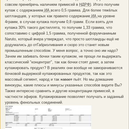
совсем пренебречь наличием примесей в
НДРФ
). Итого получим
купаж с содержанием
ИА
всего 0,5 грамма. Для более тяжёлых
шотландцев, у которых как правило содержание
ИА
на уровне
4грамм, в случае купажа получим 0,8 грамм. Если взять для
купажа 30% такого дистиллята, то получим 1,33 грамма, что
сопоставимо с цифрой 1,5 грамма, полученной форумчаниным
Naruto, который вчера утверждал, что просто шотландцы ещё не
додумались до отГабриэливания и скоро это станет новым
промышленным способом. У меня вопрос, а точно оно им надо?
Зачем им забивать бочки таким купажом, не проще ли выдержать
классический "концентрат", так как бочки стоят денег, а затем
купажировать продукт? В реалиях они вообще не заморачиваются
бочковой выдержкой купажированных продуктов, так как это
массовый сегмент, народ и так
хавает
пьёт. Но мы домашние
винокуры, какие плюсы и минусы указанных способов видите Вы?
Также интересно сравнить и другие концентрации примесей, в
частности эфиров. Купажирование позволяет получать и заданный
уровень фенольных соединений.