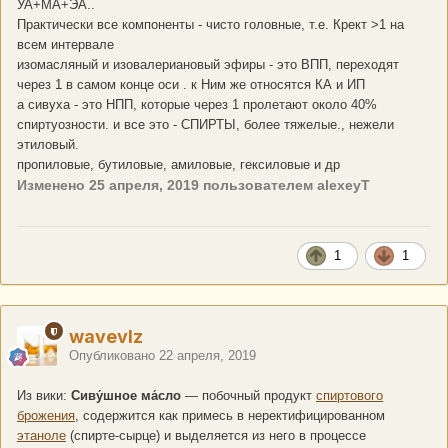
УА+МА+ЭА..
Практически все компоненты - чисто головные, т.е. Крект >1 на
всем интервале
изомасляный и изовалериановый эфиры - это ВПП, переходят
через 1 в самом конце оси . к Ним же относятся КА и ИП
а сивуха - это НПП, которые через 1 пролетают около 40%
спиртуозности. и все это - СПИРТЫ, более тяжелые., нежели
этиловый.
пропиловые, бутиловые, амиловые, гексиловые и др
Изменено
25 апреля, 2019
пользователем alexeyT
1
1
wavevlz
Опубликовано
22 апреля, 2019
Из вики:
Сиву́шное ма́сло
— побочный продукт
спиртового
брожения
, содержится как примесь в неректифицированном
этаноле
(спирте-сырце) и выделяется из него в процессе