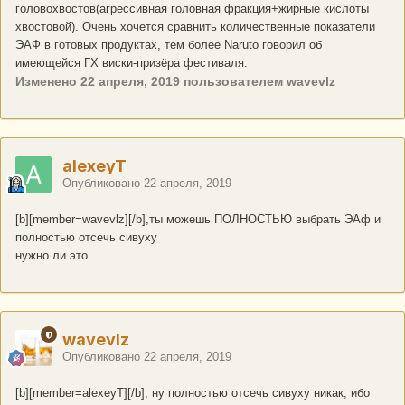
головохвостов(агрессивная головная фракция+жирные кислоты
хвостовой). Очень хочется сравнить количественные показатели
ЭАФ в готовых продуктах, тем более Naruto говорил об
имеющейся ГХ виски-призёра фестиваля.
Изменено
22 апреля, 2019
пользователем wavevlz
alexeyT
Опубликовано
22 апреля, 2019
[b][member=wavevlz][/b],ты можешь ПОЛНОСТЬЮ выбрать ЭАф и
полностью отсечь сивуху
нужно ли это....
wavevlz
Опубликовано
22 апреля, 2019
[b][member=alexeyT][/b], ну полностью отсечь сивуху никак, ибо