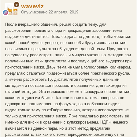
wavevlz
Опубликовано
22 апреля, 2019
После вчерашнего общения, решил создать тему, для
рассмотрения предмета спора и прекращения засорения темы
выдержки дистиллятов. Тема создана не для того, чтобы мериться
какой способ лучше, уверен, все способы будут использоваться
независимо от результатов обсуждения данной темы. Предлагаю
по существу рассмотреть плюсы и минусы указанных методов при
получении нью мэйк дистиллята и последующей его выдержки при
приготовлении виски. Дабы тема не была голословным холиваром,
предлагаю стараться придерживаться более практического русла,
а именно рассмотреть
ГХ
дистиллятов полученных данными
методами и постараться произвести сравнение, для нахождения
отличий методик. Это возможно поможет винокурам определиться,
какая методика им ближе. Так или иначе эта тема наверняка не
однократно поднималась на форумах, но в собранном виде я
видел только тему по отГабриэливанию, которая используется не
только для приготовления виски. Я же предлагаю рассмотреть её
именно для виски в сравнении с купажированием.
НДРФ
немного
выбивается из данной пары, но и этот метод предлагаю
рассматривать, так как его тоже периодически рекомендуют на