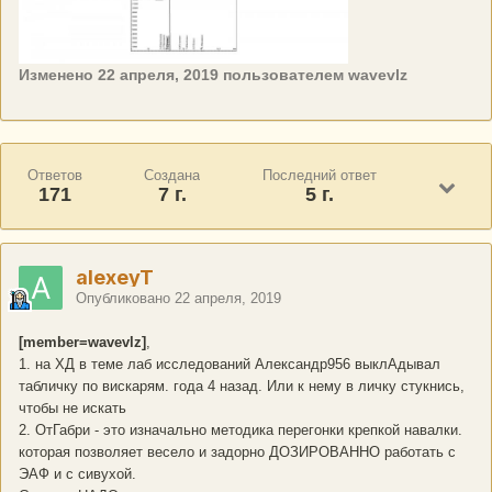
Изменено
22 апреля, 2019
пользователем wavevlz
Ответов
Создана
Последний ответ
171
7 г.
5 г.
alexeyT
Опубликовано
22 апреля, 2019
[member=wavevlz]
,
1. на ХД в теме лаб исследований Александр956 выклАдывал
табличку по вискарям. года 4 назад. Или к нему в личку стукнись,
чтобы не искать
2. ОтГабри - это изначально методика перегонки крепкой навалки.
которая позволяет весело и задорно ДОЗИРОВАННО работать с
ЭАФ и с сивухой.