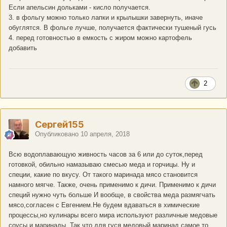
Если апельсин дольками - кисло получается.
3. в фольгу можно только лапки и крылышки завернуть, иначе
обуглятся. В фольге лучше, получается фактически тушеный гусь
4. перед готовностью в емкость с жиром можно картофель
добавить
2
Сергей155
Опубликовано
10 апреля, 2018
Всю водоплавающую живность часов за 6 или до суток,перед
готовкой, обильно намазываю смесью меда и горчицы. Ну и
специи, какие по вкусу. От такого маринада мясо становится
намного мягче. Также, очень применимо к дичи. Применимо к дичи
специй нужно чуть больше И вообще, в свойства меда размягчать
мясо,согласен с Евгением.Не будем вдаваться в химические
процессы,но кулинары всего мира используют различные медовые
соусы и маринады. Так что для гуся медовый маринад самое то...