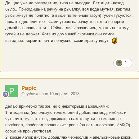
Да щас уже не разводят их, типа не выгодно. Лет дцать назад
было.. Приходишь на речку на рыбалку, вся вода мутная, как там
рыбы живут не понятно, а выше по течению табун) гусей тусуются,
лопатят дно илистое. Сами утром на речку топают, а вечером
домой возвращаются... Сейчас лисы развелись, мошть по-этому
гусей и не держат. Хотя из домашней скотинки они самое
выгодное. Кормить почти не нужно, сами жратву ищут
1
Papic
Опубликовано
10 апреля, 2018
делаю примерно так же, но с некоторыми вариациями:
1. в маринад (использую только один) добавляю мед, имбирь и
чуть чуть муската. выдерживаю в пакете сутки. розмарин не
пробовал, пробовал прованские травы (он есть в составе, ИМХО) -
особо не прочувствовал.
2. кроме яблок внутрь добавляю чернослив и апельсиновые корки.