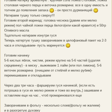
Готовим натирку ароматную : крупная соль ложка столовая, ложка
столовая черного перца и веточка розмарина: все в одну емкость и
толчем до появления запаха
- он просто дурманящий
Натираем тушку только сверху!!!
Готовим второй маринад: головка чеснока (давим или мелко
режем) пол чайной ложки перца белого(или какой нравится) и 50гр
Оливкого масла
Тщательно натираем изнутри гуся
Теперь натертую тушку заворачиваем в целофановый пакет на 2-3
часа и откладываем- пусть маринуется
Готовим начинку
5-6 кислых яблок, чистим, режем крупно на 5-6 частей (удаляя
серцевинку) - в миску , выжимаем 1 лайм (или пол лимона), 5-6
веточек розмарина (очищаем от стеблей и мелко рубим)-
перемешиваем и откладываем
Через два три часа - фаршируем гуся начинкой, (если есть
потрошка в гусе их мелко режем и тоже во внутрь,) зашиваем и
оставляем еще на час , чтоб промариновался еще
Заворачиваем в фольгу - несколько слоев(фольгу не жалеем)
и в разогретую духовку