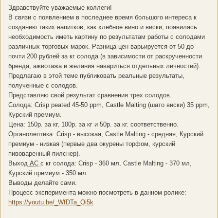
Здравствуйте уважаемые коллеги!
В связи с появлением в последнее время большого интереса к
созданию таких напитков, как хлебное вино и виски, появилась
необходимость иметь картину по результатам работы с солодами
различных торговых марок. Разница цен варьируется от 50 до
почти 200 рублей за кг солода (в зависимости от раскрученности
бренда, ажиотажа и желания навариться отдельных личностей).
Предлагаю в этой теме публиковать реальные результаты,
полученные с солодов.
Представляю свой результат сравнения трех солодов.
Солода: Crisp peated 45-50 ppm, Castle Malting (шато виски) 35 ppm,
Курский премиум.
Цена: 150р. за кг, 100р. за кг и 50р. за кг. соответственно.
Органолептика: Crisp - высокая, Castle Malting - средняя, Курский
премиум - низкая (первые два окурены торфом, курский
пивоваренный пилснер).
Выход
АС
с кг солода: Crisp - 360 мл, Castle Malting - 370 мл,
Курский премиум - 350 мл.
Выводы делайте сами.
Процесс эксперимента можно посмотреть в данном ролике:
https://youtu.be/_WfDTa_Qi5k