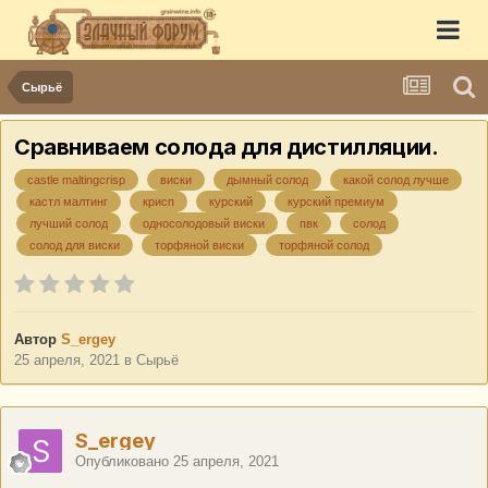
Сырьё
Сравниваем солода для дистилляции.
castle maltingcrisp
виски
дымный солод
какой солод лучше
кастл малтинг
крисп
курский
курский премиум
лучший солод
односолодовый виски
пвк
солод
солод для виски
торфяной виски
торфяной солод
Автор
S_ergey
25 апреля, 2021
в
Сырьё
S_ergey
Опубликовано
25 апреля, 2021