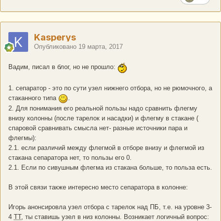
Kasperys
Опубликовано
19 марта, 2017
Вадим, писал в блог, но не прошло:
1. сепаратор - это по сути узел нижнего отбора, но не рюмочного, а
стаканного типа
.
2. Для понимания его реальной пользы надо сравнить флегму
внизу колонны (после тарелок и насадки) и флегму в стакане (
спаровой сравнивать смысла нет- разные источники пара и
флегмы):
2.1. если различий между флегмой в отборе внизу и флегмой из
стакана сепаратора нет, то пользы его 0.
2.1. Если по сивушным флегма из стакана больше, то польза есть.
В этой связи также интересно место сепаратора в колонне:
Игорь анонсировла узел отбора с тарелок над ПБ, т.е. на уровне 3-
4
ТТ
, ты ставишь узел в низ колонны. Возникает логичный вопрос: