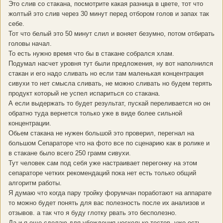
Это слив со стакана, посмотрите какая разница в цвете, тот что
жолтый это слив через 30 минут перед отбором голов и запах так
себе.
Тот что белый это 50 минут слил и воняет безумно, потом отбирать
головы начал.
То есть нужно время что бы в стакане собрался хлам.
Подумал насчет уровня тут были предложения, ну вот наполнился
стакан и его надо сливать но если там маленькая концентрация
сивухи то нет смысла сливать, не можно сливать но будем терять
продукт который не успел испариться со стакана.
А если выдержать то будет результат, пускай переливается но он
обратно туда вернется только уже в виде более сильной
концентрации.
Обьем стакана не нужен большой это проверил, перегнал на
большом Сепараторе что на фото все по сценарию как в ролике и
в стакане было всего 250 грамм сивухи.
Тут человек сам под себя уже настраивает перегонку на этом
сепараторе четких рекомендаций пока нет есть только общий
алгоритм работы.
Я думаю что когда пару тройку форумчан поработают на аппарате
то можно будет понять для вас полезность после их анализов и
отзывов. а так что я буду глотку рвать это бесполезно.
Да и я еще сделаю для убеждения несколько тестов, уже есть