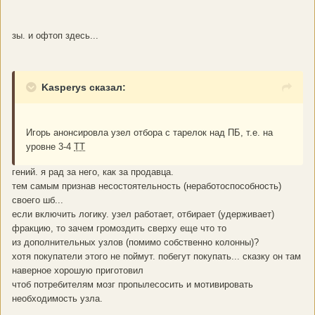
зы. и офтоп здесь...
Kasperys сказал:
Игорь анонсировла узел отбора с тарелок над ПБ, т.е. на
уровне 3-4
ТТ
гений. я рад за него, как за продавца.
тем самым признав несостоятельность (неработоспособность)
своего шб...
если включить логику. узел работает, отбирает (удерживает)
фракцию, то зачем громоздить сверху еще что то
из дополнительных узлов (помимо собственно колонны)?
хотя покупатели этого не поймут. побегут покупать... сказку он там
наверное хорошую приготовил
чтоб потребителям мозг пропылесосить и мотивировать
необходимость узла.