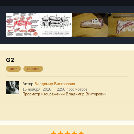
G2
мясо
свинина
Автор
Владимир Викторович
15 ноября, 2016
2256 просмотров
Просмотр изображений Владимир Викторович