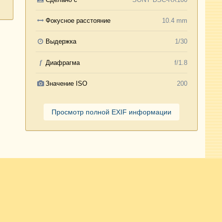
Фокусное расстояние
10.4 mm
Выдержка
1/30
f
Диафрагма
f/1.8
Значение ISO
200
Просмотр полной EXIF информации
Активность