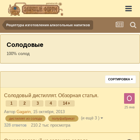
Рецептура изготовления алкогольных напитков
Солодовые
100% солод
СОРТИРОВКА
Солодовый дистиллят. Обзорная статья.
1
2
3
4
14
Автор
Gagarin
,
15 октября, 2013
(и ещё 3 )
дистиллят из солода
полуфабрикат
328
ответов
210.2 тыс
просмотра