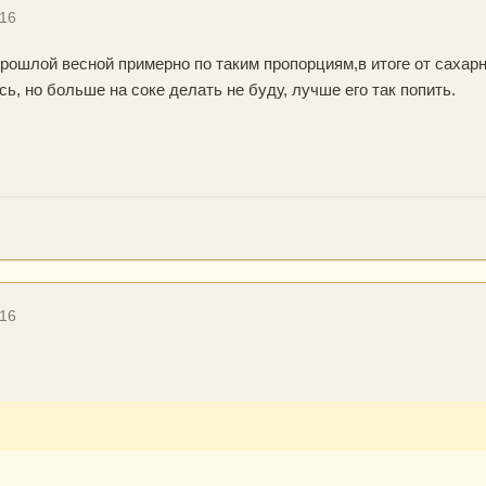
016
прошлой весной примерно по таким пропорциям,в итоге от сахарн
ь, но больше на соке делать не буду, лучше его так попить.
016