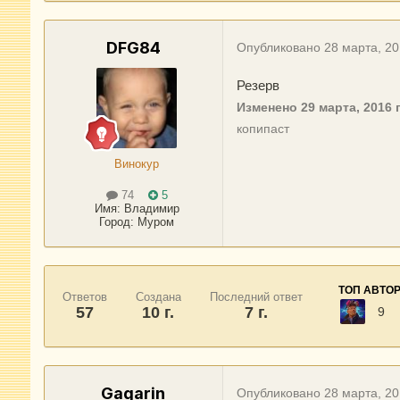
DFG84
Опубликовано
28 марта, 2
Резерв
Изменено
29 марта, 2016
п
копипаст
Винокур
74
5
Имя:
Владимир
Город
:
Муром
ТОП АВТО
Ответов
Создана
Последний ответ
57
10 г.
7 г.
9
Gagarin
Опубликовано
28 марта, 2