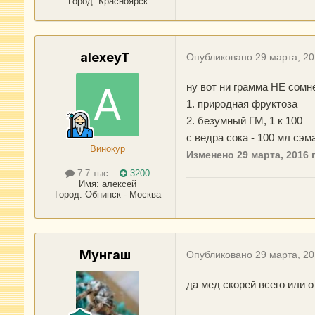
Город
:
Красноярск
alexeyT
Опубликовано
29 марта, 2
ну вот ни грамма НЕ сом
1. природная фруктоза
2. безумный ГМ, 1 к 100
с ведра сока - 100 мл сэма
Винокур
Изменено
29 марта, 2016
п
7.7 тыс
3200
Имя:
алексей
Город
:
Обнинск - Москва
Мунгаш
Опубликовано
29 марта, 2
да мед скорей всего или 