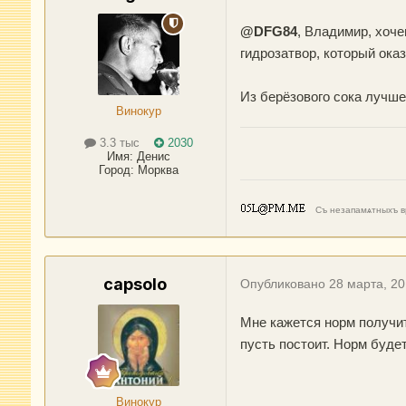
@DFG84
, Владимир, хоче
гидрозатвор, который ока
Из берёзового сока лучше
Винокур
3.3 тыс
2030
Имя:
Денис
Город
:
Морква
Съ незапамѧтныхъ вр
capsolo
Опубликовано
28 марта, 2
Мне кажется норм получит
пусть постоит. Норм будет
Винокур