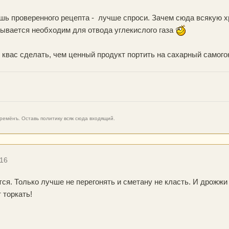
шь проверенного рецепта - лучше спроси. Зачем сюда всякую хре
зывается необходим для отвода углекислого газа
 квас сделать, чем ценный продукт портить на сахарный самого
емёнъ. Оставь политику всяк сюда входящий.
016
ся. Только лучше не перегонять и сметану не класть. И дрожжи 
 торкать!