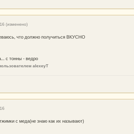
016
(изменено)
неваюсь, что должно получиться ВКУСНО
... с тонны - ведро
ользователем alexeyT
016
отжимки с меда(не знаю как их называют)