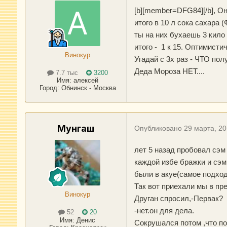
[b][member=DFG84][/b], Он
итого в 10 л сока сахар
ты на них бухаешь 3 кило
итого - 1 к 15. Оптимистич
Винокур
Угадай с 3х раз - ЧТО по
Деда Мороза НЕТ....
7.7 тыс
3200
Имя:
алексей
Город
:
Обнинск - Москва
Мунгаш
Опубликовано
29 марта, 2
лет 5 назад пробовал сэм
каждой избе бражки и сэм
были в акуе(самое подход
Так вот приехали мы в пр
Винокур
Друган спросил,-Первак?
-нет.он для дела.
52
20
Имя:
Денис
Сокрушался потом ,что по