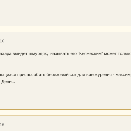
016
 сахара выйдет шмурдяк, называть его "Княжеским" может тольк
ющихся приспособить березовый сок для винокурения - максиму
л Денис.
016