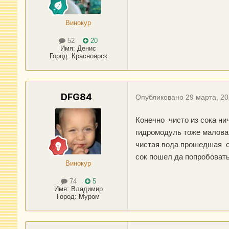
Винокур
52
20
Имя:
Денис
Город
:
Красноярск
DFG84
Опубликовано
29 марта, 2
Конечно чисто из сока ни
гидромодуль тоже маловат
чистая вода прошедшая оч
сок пошел да попробовать
Винокур
74
5
Имя:
Владимир
Город
:
Муром