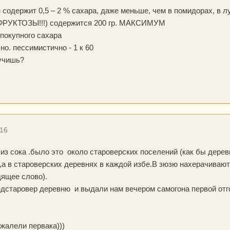
 содержит 0,5 – 2 % сахара, даже меньше, чем в помидорах, в лук
а (ФРУКТОЗЫ!!!) содержится 200 гр. МАКСИМУМ
 покупного сахара
но. пессимистично - 1 к 60
лучишь?
016
 из сока .было это около староверских поселений (как бы дере
,а в староверских деревнях в каждой избе.В зюзю нахерачивают
ящее слово).
едстаровер деревню и выдали нам вечером самогона первой отг
жалели первака)))