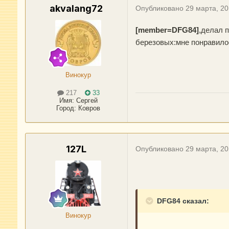
akvalang72
Опубликовано
29 марта, 2
[member=DFG84]
,делал 
березовых:мне понравилос
Винокур
217
33
Имя:
Сергей
Город
:
Ковров
127L
Опубликовано
29 марта, 2
DFG84 сказал:
Винокур