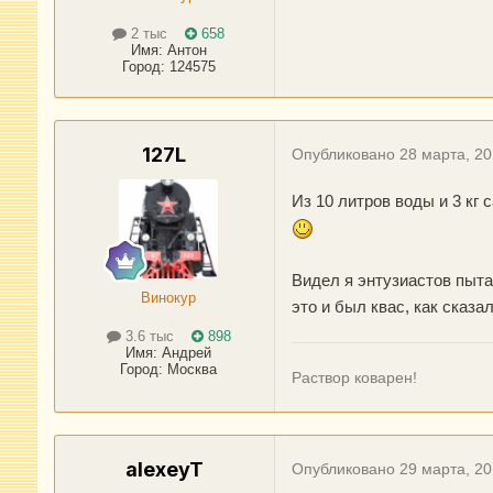
2 тыс
658
Имя:
Антон
Город
:
124575
127L
Опубликовано
28 марта, 2
Из 10 литров воды и 3 кг
Видел я энтузиастов пыта
Винокур
это и был квас, как сказа
3.6 тыс
898
Имя:
Андрей
Город
:
Москва
Раствор коварен!
alexeyT
Опубликовано
29 марта, 2