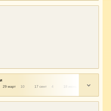
НИ
29 март
10
17 сент
4
18 июнь
3