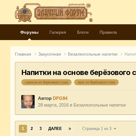
Форумы
Галерея
Блоги
Правила
Главная
Закусочная
Безалкогольные напитки
Напит
Напитки на основе берёзового 
самогон из берёзового сока
квас из берёзового сока
Автор
DFG84
28 марта, 2016
в
Безалкогольные напитки
1
2
3
ДАЛЕЕ
Страница 1 из 3