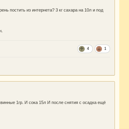
нь постить из интернета? 3 кг сахара на 10л и под
н.
4
1
винные 1гр. И сока 15л И после снятия с осадка ещё