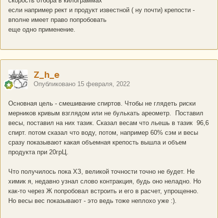
скорость отбора в килограммах
если например рект и продукт известной ( ну почти) крепости -
вполне имеет право попробовать
еще одно применение.
Z_h_e
Опубликовано
15 февраля, 2022
Основная цель - смешивание спиртов. Чтобы не глядеть риски
мерников кривым взглядом или не булькать ареометр. Поставил
весы, поставил на них тазик. Сказал весам что льешь в тазик 96,6
спирт. потом сказал что воду, потом, например 60% сэм и весы
сразу показывают какая объемная крепость вышла и объем
продукта при 20грЦ.
Что получилось пока ХЗ, великой точности точно не будет. Не
химик я, недавно узнал слово контракция, будь оно неладно. Но
как-то через Ж попробовал встроить и его в расчет, упрощенно.
Но весы вес показывают - это ведь тоже неплохо уже
:).