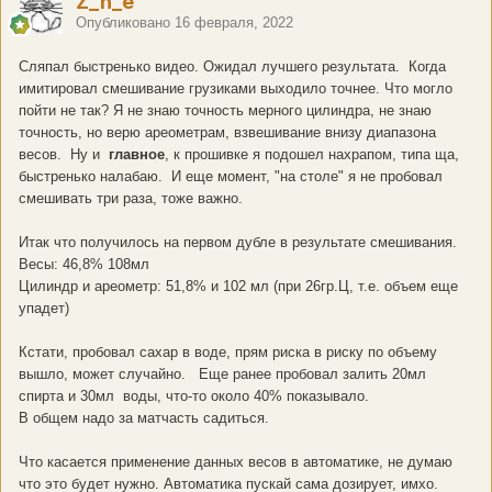
Z_h_e
Опубликовано
16 февраля, 2022
Сляпал быстренько видео. Ожидал лучшего результата. Когда
имитировал смешивание грузиками выходило точнее. Что могло
пойти не так? Я не знаю точность мерного цилиндра, не знаю
точность, но верю ареометрам, взвешивание внизу диапазона
весов. Ну и
главное
, к прошивке я подошел нахрапом, типа ща,
быстренько налабаю. И еще момент, "на столе" я не пробовал
смешивать три раза, тоже важно.
Итак что получилось на первом дубле в результате смешивания.
Весы: 46,8% 108мл
Цилиндр и ареометр: 51,8% и 102 мл (при 26гр.Ц, т.е. объем еще
упадет)
Кстати, пробовал сахар в воде, прям риска в риску по объему
вышло, может случайно. Еще ранее пробовал залить 20мл
спирта и 30мл воды, что-то около 40% показывало.
В общем надо за матчасть садиться.
Что касается применение данных весов в автоматике, не думаю
что это будет нужно. Автоматика пускай сама дозирует, имхо.