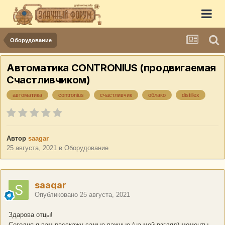
Оборудование
Автоматика CONTRONIUS (продвигаемая
Счастливчиком)
автоматика
contronius
счастливчик
облако
distillex
Автор
saagar
25 августа, 2021
в
Оборудование
saagar
Опубликовано
25 августа, 2021
Здарова отцы!
Сегодня я вам расскажу самые важные (на мой взгляд) моменты