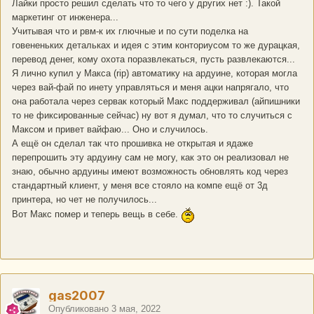
Лайки просто решил сделать что то чего у других нет :). Такой
маркетинг от инженера...
Учитывая что и рвм-к их глючные и по сути поделка на
говененьких детальках и идея с этим конториусом то же дурацкая,
перевод денег, кому охота поразвлекаться, пусть развлекаются...
Я лично купил у Макса (rip) автоматику на ардуине, которая могла
через вай-фай по инету управляться и меня ацки напрягало, что
она работала через сервак который Макс поддерживал (айпишники
то не фиксированные сейчас) ну вот я думал, что то случиться с
Максом и привет вайфаю... Оно и случилось.
А ещё он сделал так что прошивка не открытая и ядаже
перепрошить эту ардуину сам не могу, как это он реализовал не
знаю, обычно ардуины имеют возможность обновлять код через
стандартный клиент, у меня все стояло на компе ещё от 3д
принтера, но чет не получилось...
Вот Макс помер и теперь вещь в себе.
gas2007
Опубликовано
3 мая, 2022