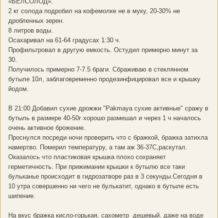
«БЕЛСОЛОД».
2 кг солода подробил на кофемолке не в муку, 20-30% не
дробленных зерен.
8 литров воды.
Осахаривал на 61-64 градусах 1:30 ч.
Профильтровал в другую емкость. Остудил примерно минут за
30.
Получилось примерно 7-7.5 браги. Сбраживаю в стеклянном
бутыле 10л, заблаговременно продезинфицировал все и крышку
йодом.
В 21:00 Добавил сухие дрожжи "Pakmaya сухие активные" сражу в
бутыль в размере 40-50г хорошо размешал и через 1 ч началось
очень активное брожение.
Проснулся посреди ночи проверить что с бражкой, бражка затихла
намертво. Померил температуру, а там аж 36-37С,раскутал.
Оказалось что пластиковая крышка плохо сохраняет
герметичность. При прижимании крышки к бутылю все таки
бульканье происходит в гидрозатворе раз в 3 секунды.Сегодня в
10 утра совершенно ни чего не булькатит, однако в бутыле есть
шипение.
На вкус бражка кисло-горькая, сахометр дешевый, даже на воде