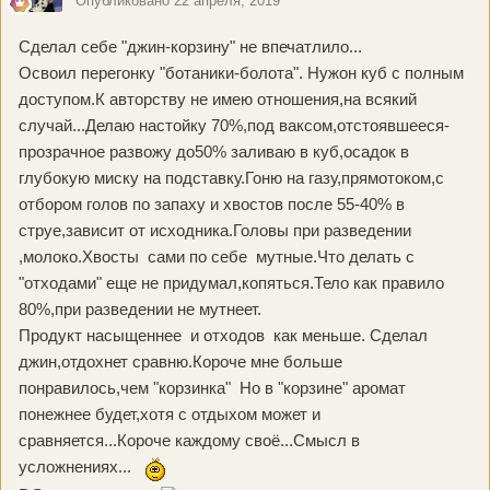
Опубликовано
22 апреля, 2019
Сделал себе "джин-корзину" не впечатлило...
Освоил перегонку "ботаники-болота". Нужон куб с полным
доступом.К авторству не имею отношения,на всякий
случай...Делаю настойку 70%,под ваксом,отстоявшееся-
прозрачное развожу до50% заливаю в куб,осадок в
глубокую миску на подставку.Гоню на газу,прямотоком,с
отбором голов по запаху и хвостов после 55-40% в
струе,зависит от исходника.Головы при разведении
,молоко.Хвосты сами по себе мутные.Что делать с
"отходами" еще не придумал,копяться.Тело как правило
80%,при разведении не мутнеет.
Продукт насыщеннее и отходов как меньше. Сделал
джин,отдохнет сравню.Короче мне больше
понравилось,чем "корзинка" Но в "корзине" аромат
понежнее будет,хотя с отдыхом может и
сравняется...
Короче каждому своё...Смысл в
усложнениях...