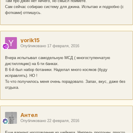
Там про джин нет ничего, но смысл поймёте.
Сам сейчас собираю систему для джина. Испытаю и подробно (с
фотками) отпишусь.
yorik15
Опубликовано
17 февраля, 2016
Вчера испытывал самодельную МСД ( многоступенчатую
дистилляцию) на 6-ти банках.
В 6-й был набор ботаники. Наделал много косяков (буду
исправлять). НО !
То что получилось меня очень порадовало. Запах, вкус, даже без
отдыха.
Антел
Опубликовано
22 февраля, 2016
Еще вариант изготовления из шейкера. Ниппель проточен, просто,