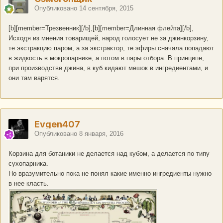
Опубликовано
14 сентября, 2015
[b][member=Трезвенник][/b],[b][member=Длинная флейта][/b],
Исходя из мнения товарищей, народ голосует не за джинкорзину,
те экстракцию паром, а за экстрактор, те эфиры сначала попадают
в жидкость в мокропарнике, а потом в пары отбора. В принципе,
при производстве джина, в куб кидают мешок в ингредиентами, и
они там варятся.
Evgen407
Опубликовано
8 января, 2016
Корзина для ботаники не делается над кубом, а делается по типу
сухопарника.
Но вразумительно пока не понял какие именно ингредиенты нужно
в нее класть.