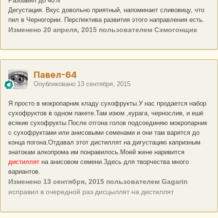
Разбавил до 40%
Дегустация. Вкус довольно приятный, напоминает сливовицу, что
пил в Черногории. Перспектива развития этого направления есть.
Изменено
20 апреля, 2015
пользователем Сэмогонщик
Павел-64
Опубликовано
13 сентября, 2015
Я просто в мокропарник кладу сухофрукты.У нас продается набор
сухофруктов в одном пакете.Там изюм ,курага, чернослив, и ешё
всякие сухофрукты.После отгона голов подсоединяю мокропарник
с сухофруктами или анисовыми семенами и они там варятся до
конца погона.Отдавал этот дистиллят на дигустацию капризным
знатокам алкопрома им понравилось.Моей жене наривится
дистиллят
на анисовом семени.Здесь для творчества много
вариантов.
Изменено
13 сентября, 2015
пользователем Gagarin
исправил в очередной раз дисцыллят на дистиллят