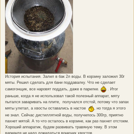
История испытания. Залил в бак 2л воды. В корзину заложил 30г
мяты. Решил сделать для бани поддавалку. Что не сделает
самогонщик, все наровят поддать, даже в парилке.
. Итог
раньше, когда я не использовал такой полезный аппарат, мяту
пытался заваривать на плите, получался отстой, потому что запах
мяты улетал, а хвосты оставались в настое
, но тогда я этого
не знал. Сейчас дистиллятной воды, получилось 300гр, приятно
пахнет мятой. А то что осталось в корзине, как раз пахнет отстоем.
Хороший аппаратик, будем развивать травяную тему. В этом
варианте не надо дожидаться вонючих хвостов.