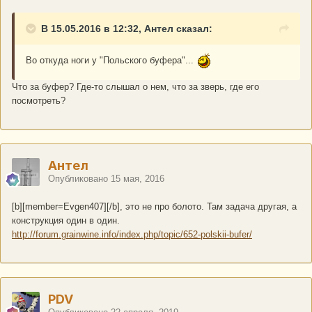
В 15.05.2016 в 12:32, Антел сказал:
Во откуда ноги у "Польского буфера"...
Что за буфер? Где-то слышал о нем, что за зверь, где его
посмотреть?
Антел
Опубликовано
15 мая, 2016
[b][member=Evgen407][/b], это не про болото. Там задача другая, а
конструкция один в один.
http://forum.grainwine.info/index.php/topic/652-polskii-bufer/
PDV