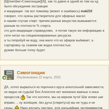
[b][member=Сэмогонщик][/b], как то давно в одной из тем на хд
было обсуждение экстракции
и мацерации .так вот помоему (может и ошибаюсь)
mak210
говорил, что нужны растворители для эфирных масел
в нашем случае спирт. причем разные вещества вымываются
разным по плотности % спирта
это для мацерации справедливо, я потом такую же информацию в
сети читал на специализированных ресурсах.
а ты попробуй не воду, она мало что из эфиров выбивает, а
сортировку ну скажем как водка плотностью.
думаю больше толку будет.
Сэмогонщик
Опубликовано
22 марта, 2015
ДА, хотел вырваться из порочного круга алкогольной зависимости,
но видно не судьба! Без Алкоголя нет жизненно важных и иных
процессов
Так что коллеги, мы на верном пути! Шаг влево шаг
вправо..., ну вообщем, без духа (спиритуса) мы не туды и не
сюды.
Надо изучить паутину, для дальнейших экспериментов.