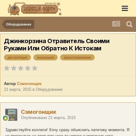
Оборудование
Джинкорзина Отравитель Своими
Руками Или Обратно К Истокам
дистилляция
мацерация
арматизирование
Автор
Сэмогонщик
21 марта, 2015
в
Оборудование
Сэмогонщик
Опубликовано
21 марта, 2015
Здравствуйте коллеги! Хочу сразу объяснить патетику момента. Я
не претендую на открытие чего-то нового и оригинального.