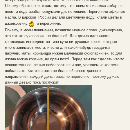
Почему обратно к истокам, потому что гоним мы и аллах акбар не
поем, а ведь арабы придумали дистилляцию. Перегоняли эфирные
масла. В царской России делали цветочную воду, клали цветы в
джинкорзину
и перегоняли.
Почему, в моем понимании, возникло модное слово джинкорзина,
это тот же сухопарник, но большой. Для джина идет много
громоздких ингредиентов типа кучи цитрусовых корок, которые
много занимают места, и если для какой-нибудь гвоздички
пахучей, мяты, кориандра нужен маленький сухопарничек, то для
джина нужна корзина, ну прям поэт! Перед тем как сделать что-то
основательное, решил побаловаться и вас, уважаемые коллеги,
побаловать. Кстати я пока не большой фанат данного
направления, каждый день травы не перегоняю, поэтому думаю
данный девайс пока послужит.