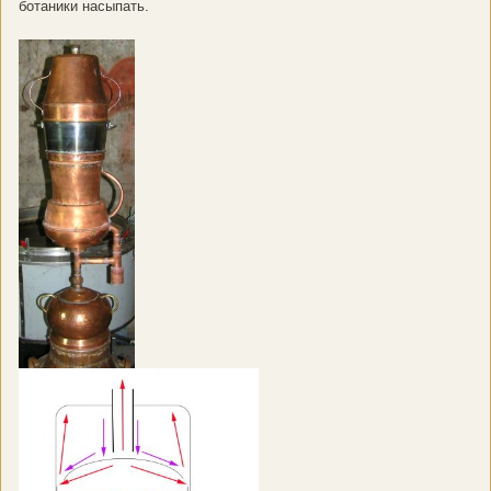
ботаники насыпать.