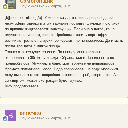
Сэмогонщик
Опубликовано
22 марта, 2015
[b][member=пЫво][/b], У меня стандартно все паропроводы из
нержгофры, однако в этом варианте поставил штуцера и силикон
по причине жидковатости конструкции. Если она в покое, как в
случае с силиконом, все ок. Пробовал ставить нержгофру-
возникают разные нагрузки, ее корежит, не понравилось. Да и мыть
после ароматов силикон проще.
Только что вернулся из бани. По поводу моего первого
эксперимента-30г мяты и вода. Обращаться в Левадоцентр не
понадобилось. Мужикам в бане, моё творенье не понравилось.
Аромата получилось мало. Надо попробовать на воде увеличить
дозу сырья, а может попробовать свежее сырьё, скоро лето. Или
со спиртом, может экстракция будет лучше.
Шоу продолжается!
ванечка
Опубликовано
22 марта, 2015