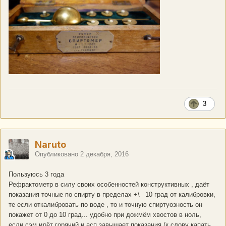
3
Naruto
Опубликовано
2 декабря, 2016
Пользуюсь 3 года
Рефрактометр в силу своих особенностей конструктивных , даёт
показания точные по спирту в пределах +\_ 10 град от калибровки,
те если откалибровать по воде , то и точную спиртуозность он
покажет от 0 до 10 град... удобно при дожмём хвостов в ноль,
если сэм идёт горячий и асп завышает показания (к слову капать