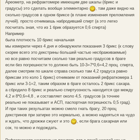
Ареометр, на рефрактомере имеющим две шкалы (брикс и
градусы) это сделать вообще элементарно
, там даже видно на
сколько градусов в одном бриксе (в плане изменения преломления
лучей). просто отнимаешь набродивший спирт (а это легко
посчитать зная, что из 1 брик образуется 0,6 спирта)
Например
была плотность 10 брикс начальная
мы измерили через 4 дня и обнаружили показания 3 брикс (к слову
скорее всего это декстрины большей частью несбраживаемые)
но все равно посчитаем сколько там реально градусов в браге
если без погрешности то должно быть 10-3=7*0,6=4,2 проц. спирта,
далее смотрим по шкале справа сколько там 4,2 градуса равно
бриксам это коло 1 брикс) отнимаем от показаний рефраткомера 1
брикс или 3-1=2, таким образом в браге осталось 2 брикс сахара.
а сбродило 8 брикс и реально спиртуозность находится где между
4,2 и 8*0,6=4,8 , и составляет около 4,5. градусов (а точнее
реально не показывает и АСП, паспортная погрешность 0,5 град).
И при таких резульатах можно смело гнать брагу, 20 проц
декстринов при затирке это нормально, а можно надеяться на чудо
и ждать, что дрожжи сжуют и это
, если брага сахарная или
сок, то можно и подождать.