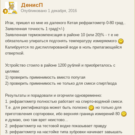
ДенисП
Опубликовано
1 декабря, 2016
Итак, пришел ко мне из далекого Кетая рефрактометр 0-80 град..
Заявленная точность 1 град(+/-)
Заявленная термокомпенсация в районе 10 (или 20)% - т е не
обязательно упираться подгонять температуру измеряемого
Калибруется по дислиллированой воде в ноль прилагающейся
отверткой.
Устройство стоило в районе 1200 рублей и приобреталось с
целями:
1) проверить применимость вместо попугая
2) проверить применимость не только для смеси спирт/вода
Результаты и порадовали и огорчили одновременно:
1. рефрактометр полностью работает на спирто-водяной смеси.
Т.е. для ректификатора может быть полезно
но только для
приготовления сортировки, ибо верхняя граница измерений 80
и думаю, оно там врет неистово...
2. рефрактометр на тестовой водке показывает правду
3. рефрактометр на настойке типа зубровки начинает завышать