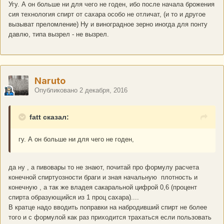
Угу. А он больше ни для чего не годен, ибо после начала брожения
сия технология спирт от сахара особо не отличат, (и то и другое
вызыват преломление) Ну и виноградное зерно иногда для понту
давлю, типа вызрел - не вызрел.
Naruto
Опубликовано
2 декабря, 2016
fatt сказал:
гу. А он больше ни для чего не годен,
да ну , а пивовары то не знают, почитай про формулу расчета
конечной спиртуозности браги и зная начальную плотность и
конечную , а так же владея сакаральной цифрой 0,6 (процент
спирта образующийся из 1 проц сахара)....
В кратце надо вводить поправки на набродивший спирт не более
того и с формулой как раз приходится трахаться если пользовать