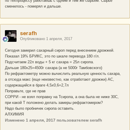
по техпроцессу работаешь с одним и тем же сырьем. Сырье
сменилось - померял и дальше.
serafh
Опубликовано
1 апреля, 2017
Сегодня замерил сахарный сироп перед внесением дрожжей.
Показал 19% БРИКС, это по шкале перевода 180 г/л.
Подсчитаем 22л воды + 5 кг сахара = 25л сиропа.
Дальше 180х25=4500г сахара (а не 5000г Тамбовского)
По рефрактометру можно вычислить реальную ценность сахара,
а отсюда макс (еще неизвестно, как отработают дрожжи) АС,
содержащийся в браге 4,5х0,6=2,7л
Поправьте, где не прав
СОРРИ - не взял поправку на Тсиропа, а она былa не ниже 30С,
при какой Т положено делать замеры рефрактомером?
Надо было пробничек сиропа оставить.
АЛХИМИЯ
Изменено
1 апреля, 2017
пользователем serafh