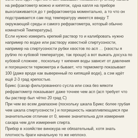
на рефрактометр можно и кипяток, одна капля на приборе
выхолаживается до т рефрактометра моментально, а то что он
подстраивается сам под температуру имеется ввиду Т
окружающей среды и самого рефрактометра, который обычно
комнатной Температуры).
Если нужно измерить крепкий раствор то и калибровать нужно
например по водке или раствору известной спиртуозности,
например на спиртуозности рубки хвостов по асп ... (хвосты я
рублю по кубовой температуре, так проще) а вот выжать досуха по
кубовой сложнее , поскольку т кипения воды зависит от давления
и погрешности термометра и бывает, что термометр показывает
100 (даже вроде как выверенный по кипящей воде), а сэм идёт
ещё 2-3 град крепостью.
Брикс (сахар фильтрованного сусла или сока без мякоти
рефрактометр показывает даже точнее чем асп (асп требует что
бы раствор был чётко 20 град С)
При чем во всем диапазоне (поскольку шкала Брикс более грубая
чем шкала спиртуозности ) и погрешность накапливпющаяся при
значительном отличии от 0, менее значительна для измерения
сахара чем для измерения спирта.
Прибор в хозяйстве винокура не обязательный, хотя знать
плотность браги начальную то же неплохо.