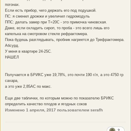
погонах.
Если есть прибор, чего держать его под подушкой.
ПС: я сменил дрожжи и увеличил гидромодуль
ППС: делать замер при Т=20С - это примочка чиновская.
Даже, если охладить сироп, то проба - это всего лишь его
капелька на смотровом стекле рефрактомера.
Пока будешь разглядывать, пробник нагреется до Трефрактомера.
Абсурд.
У меня в квартире 24-25С.
НАШЕЛ
Получается в БРИКС уже 19,78%, это почти 190 г/л, а это 4750 гр
сахара,
а это уже 2,85АС по макс.
Еще две таблички, по которым можно по показателю БРИКС
определить качество плодов и ягодных соков
Изменено
1 апреля, 2017
пользователем serafh
2