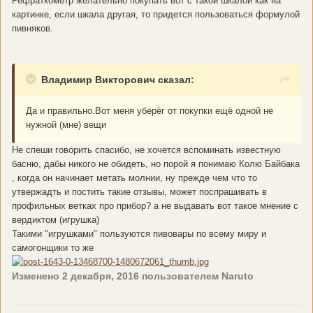
Рефраткометр желательно покупать вот с такой шкалой как на
картинке, если шкала другая, то придется пользоваться формулой
пивняков.
Владимир Викторович сказал:
Да и правильно.Вот меня уберёг от покупки ещё одной не
нужной (мне) вещи
Не спеши говорить спасибо, не хочется вспоминать известную
басню, дабы никого не обидеть, но порой я понимаю Колю Байбака
, когда он начинает метать молнии, ну прежде чем что то
утвержадть и постить такие отзывы, может поспрашивать в
профильных ветках про прибор? а не выдавать вот такое мнение с
вердиктом (игрушка)
Такими "игрушками" пользуются пивовары по всему миру и
самогонщики то же
Изменено
2 декабря, 2016
пользователем Naruto