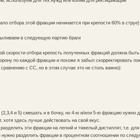
ем, используем для тех.нужд или копим для ректификации
чало отбора этой фракции начинается при крепости 60% в струе)
 выливаем в следующую партию браги
ой скорости отбора крепость полученных фракций должна быть 
ону по каждой фракции и похоже я забыл скорректировать пок
 сравнению с СС, но в этом случае это не столь важно):
(2,3,4 и 5) смешать и в бочку, но 4-ю и/или 5-ю фракцию нужно
, хотя здесь лучше действовать на свой вкус.
разделить эти фракции на легкий и тяжелый дистиллят, т.е. дл
о нужно разделить фракции в процентном соотношении по следу