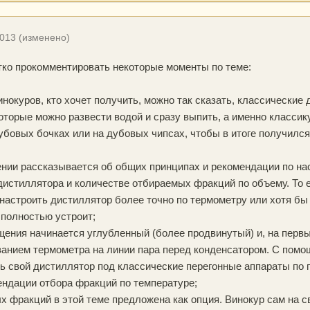
2013
(изменено)
тко прокомментировать некоторые моменты по теме:
винокуров, кто хочет получить, можно так сказать, классически
торые можно развести водой и сразу выпить, а именно классику
бовых бочках или на дубовых чипсах, чтобы в итоге получился
ении рассказывается об общих принципах и рекомендации по на
 дистиллятора и количестве отбираемых фракций по объему. То 
настроить дистиллятор более точно по термометру или хотя бы
 полностью устроит;
ения начинается углубленный (более продвинутый) и, на первы
ванием термометра на линии пара перед конденсатором. С пом
ь свой дистиллятор под классические перегонные аппараты по 
ндации отбора фракций по температуре;
 фракций в этой теме предложена как опция. Винокур сам на с