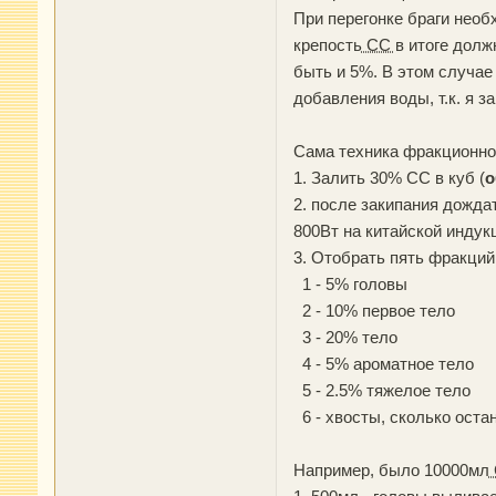
При перегонке браги необ
крепость
СС
в итоге долж
быть и 5%. В этом случае
добавления воды, т.к. я 
Сама техника фракционно
1. Залить 30% СС в куб (
о
2. после закипания дождат
800Вт на китайской инду
3. Отобрать пять фракций
1 - 5% головы
2 - 10% первое тело
3 - 20% тело
4 - 5% ароматное тело
5 - 2.5% тяжелое тело
6 - хвосты, сколько оста
Например, было 10000мл