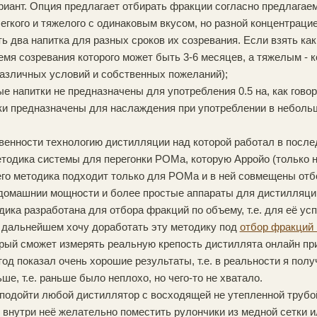
риант. Опция предлагает отбирать фракции согласно предлага
легкого и тяжелого с одинаковым вкусом, но разной концентраци
ь два напитка для разных сроков их созревания. Если взять ка
мя созревания которого может быть 3-6 месяцев, а тяжелым - ко
различных условий и собственных пожеланий);
е напитки не предназначены для употребления 0.5 на, как говоря
ки предназначены для наслаждения при употреблении в неболь
енности технологию дистилляции над которой работал в после
тодика системы для перегонки РОМа, которую Арройо (только не 
его методика подходит только для РОМа и в ней совмещены отб
 домашнии мощности и более простые аппараты для дистилляци
ика разработана для отбора фракций по объему, т.е. для её у
В дальнейшем хочу доработать эту методику под
отбор фракций 
орый сможет измерять реальную крепость дистиллята онлайн пр
д показал очень хорошие результаты, т.е. в реальности я полу
е, т.е. раньше было неплохо, но чего-то не хватало.
подойти любой дистиллятор с восходящей не утепленной трубой
 внутри неё желательно поместить рулончики из медной сетки 