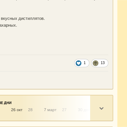
 вкусных дистиллятов.
ахарных.
1
13
Е ДНИ
26 окт
28
7 март
27
30 дек
18