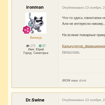
ironman
Опубликовано
13 ноября, 
Что-то здесь говнотапки 
Али не интересно никому..
На всякие пожарные прикр
Винокур
Калькулятор_фракционно
173
57
Имя:
Юрий
Недоступно
Город
:
Синегорье
iRON man
drink
Dr.Swine
Опубликовано
13 ноября, 