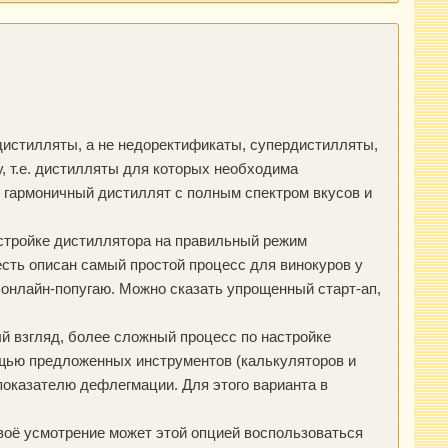
е дистилляты, а не недоректификаты, супердистилляты,
, т.е. дистилляты для которых необходима
 гармоничный дистиллят с полным спектром вкусов и
стройке дистиллятора на правильный режим
есть описан самый простой процесс для винокуров у
 онлайн-попугаю. Можно сказать упрощенный старт-ап,
й взгляд, более сложный процесс по настройке
ощью предложенных инструментов (калькуляторов и
показателю дефлегмации. Для этого варианта в
воё усмотрение может этой опцией воспользоваться