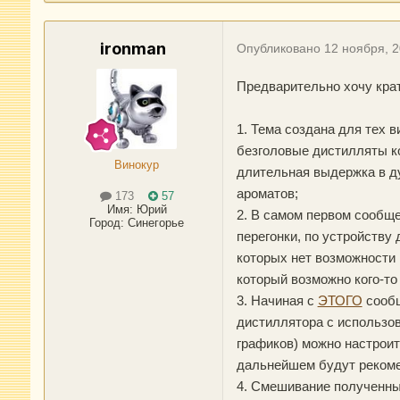
ironman
Опубликовано
12 ноября, 
Предварительно хочу кра
1. Тема создана для тех 
безголовые дистилляты ко
Винокур
длительная выдержка в ду
ароматов;
173
57
Имя:
Юрий
2. В самом первом сообщ
Город
:
Синегорье
перегонки, по устройству
которых нет возможности 
который возможно кого-то
3. Начиная с
ЭТОГО
сообщ
дистиллятора с использо
графиков) можно настроит
дальнейшем будут рекоме
4. Смешивание полученных