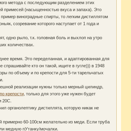
емого метода с последующим разделением этих
ей примесей (насыщенностью вкуса и запаха). Это
к пример виноградные спирты, то легким дистиллятом
ньяк, созревание которого наступает от 1 года и
т, одно рыло, т.к. головная боль и выхлоп на утро
ших количествах.
днее время. Это переделанная, и адаптированная для
спрашивайте кто он такой, ищите в гугле))) в 1948
оры по объему и по крепости для 5-ти тарельчатых
и.
спешной реализации нужны только мерный цилиндр,
по крепости
, только для этого уже нужен будет
и 20С.
чил органолептику дистиллята, которую никак не
 примерно 60-100см желательно из меди. Если труба
или медную пУтанку/мочалки.