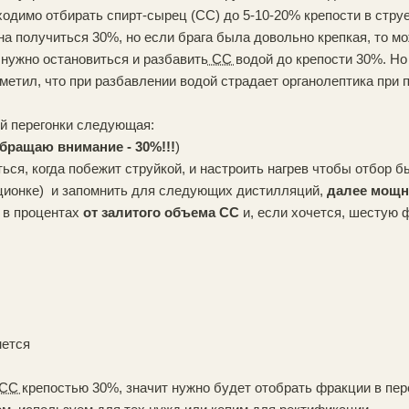
ходимо отбирать спирт-сырец (СС) до 5-10-20% крепости в стру
на получиться 30%, но если брага была довольно крепкая, то мо
 нужно остановиться и разбавить
СС
водой до крепости 30%. Но
заметил, что при разбавлении водой страдает органолептика пр
й перегонки следующая:
бращаю внимание - 30%!!!
)
ься, когда побежит струйкой, и настроить нагрев чтобы отбор бы
кционке) и запомнить для следующих дистилляций,
далее мощно
 в процентах
от залитого объема СС
и, если хочется, шестую 
нется
СС
крепостью 30%, значит нужно будет отобрать фракции в пе