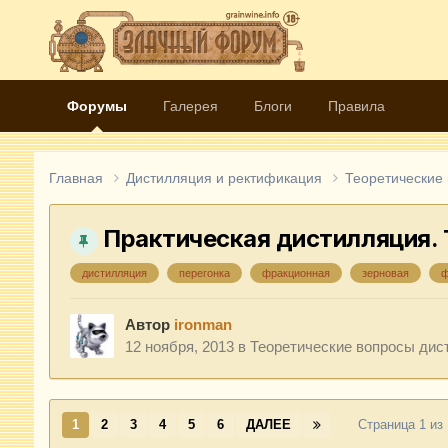
Форумы
Галерея
Блоги
Правила
Главная
Дистилляция и ректификация
Теоретические
Практическая дистилляция. 
дистилляция
перегонка
фракционная
зерновая
ф
Автор
ironman
12 ноября, 2013
в
Теоретические вопросы дис
1
2
3
4
5
6
ДАЛЕЕ
Страница 1 из