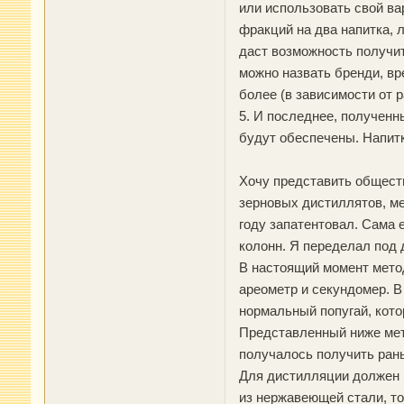
или использовать свой ва
фракций на два напитка, 
даст возможность получит
можно назвать бренди, вре
более (в зависимости от 
5. И последнее, полученны
будут обеспечены. Напит
Хочу представить обществ
зерновых дистиллятов, ме
году запатентовал. Сама 
колонн. Я переделал под
В настоящий момент метод
ареометр и секундомер. 
нормальный попугай, кот
Представленный ниже мето
получалось получить раньш
Для дистилляции должен 
из нержавеющей стали, то