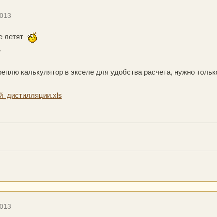
2013
не летят
.
еплю калькулятор в экселе для удобства расчета, нужно тольк
й_дистилляции.xls
2013