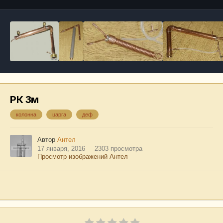
РК 3м
колонна
царга
деф
Автор
Антел
17 января, 2016
2303 просмотра
Просмотр изображений Антел