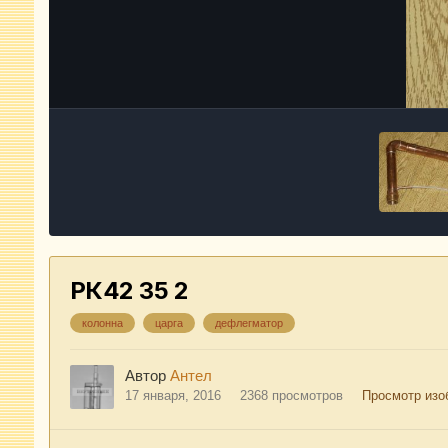
РК42 35 2
колонна
царга
дефлегматор
Автор
Антел
17 января, 2016
2368 просмотров
Просмотр изо