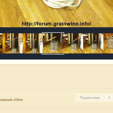
Подписчики
0
ражений xOther