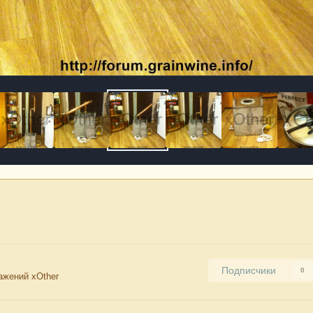
Подписчики
0
ажений xOther