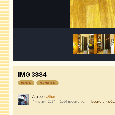
IMG 3384
медный
самогонный
Автор
xOther
7 января, 2017
1564 просмотра
Просмотр изобр