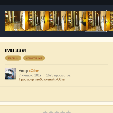
IMG 3391
медный
самогонный
Автор
xOther
7 января, 2017
1673 просмотра
Просмотр изображений xOther