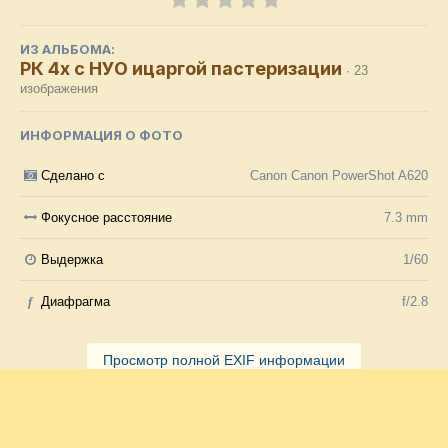
ИЗ АЛЬБОМА:
РК 4х с НУО ицаргой пастеризации
· 23
изображения
ИНФОРМАЦИЯ О ФОТО
Сделано с
Canon Canon PowerShot A620
Фокусное расстояние
7.3 mm
Выдержка
1/60
f
Диафрагма
f/2.8
Просмотр полной EXIF информации