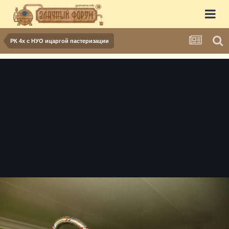
РК 4х с НУО ицаргой пастеризации