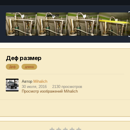
Деф размер
Деф
длина
Автор
Mihalich
30 июля, 2016
2130 просмотров
Просмотр изображений Mihalich