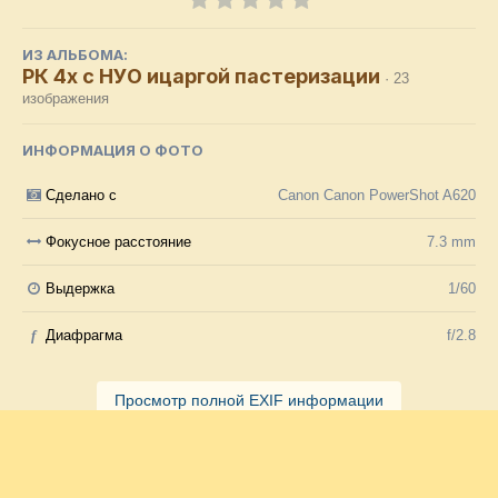
ИЗ АЛЬБОМА:
РК 4х с НУО ицаргой пастеризации
· 23
изображения
ИНФОРМАЦИЯ О ФОТО
Сделано с
Canon Canon PowerShot A620
Фокусное расстояние
7.3 mm
Выдержка
1/60
f
Диафрагма
f/2.8
Просмотр полной EXIF информации