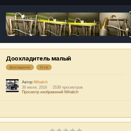
Доохладитель малый
Доохладитель
14 см
Автор
Mihalich
30 июля, 2016
2538 просмотров
Просмотр изображений Mihalich