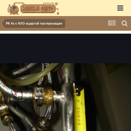
РК 4х с НУО ицаргой пастеризации