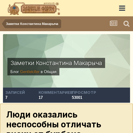
Заметки Константина Макарыча
Заметки Константина Макарыча
Блог
Gentlekiller
в
Общая
ЗАПИСЕЙ
КОММЕНТАРИЕВ
ПРОСМОТР
7
17
53001
Люди оказались
неспособны отличать