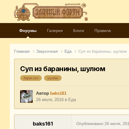
Форумы
Галерея
Блоги
Правила
Главная
Закусочная
Еда
Суп из баранины, шулюм
Суп из баранины, шулюм
баран суп
шулюм
Автор
baks161
26 июля, 2016
в
Еда
baks161
Опубликовано
26 июля, 20