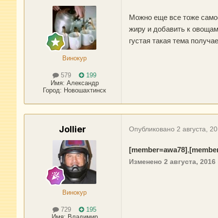
Можно еще все тоже самое
жиру и добавить к овощам
густая такая тема получае
Винокур
579
199
Имя:
Александр
Город
:
Новошахтинск
Jollier
Опубликовано
2 августа, 2
[member=awa78]
,
[member
Изменено
2 августа, 2016
Винокур
729
195
Имя:
Владимир