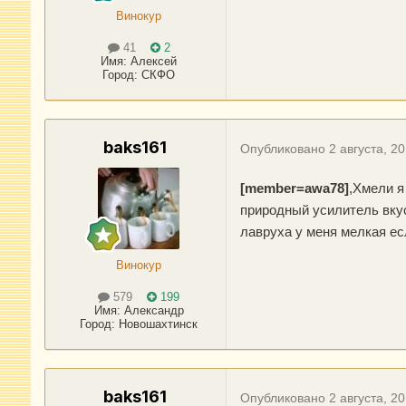
Винокур
41
2
Имя:
Алексей
Город
:
СКФО
baks161
Опубликовано
2 августа, 2
[member=awa78]
,Хмели я
природный усилитель вкус
лавруха у меня мелкая ес
Винокур
579
199
Имя:
Александр
Город
:
Новошахтинск
baks161
Опубликовано
2 августа, 2