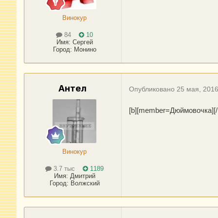
Винокур
84
10
Имя:
Сергей
Город
:
Монино
Антел
Опубликовано
25 мая, 201
[b][member=Дюймовочка][/b
Винокур
3.7 тыс
1189
Имя:
Дмитрий
Город
:
Волжский