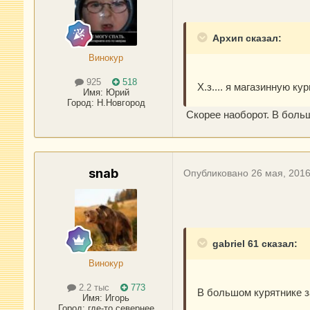
Архип сказал:
Винокур
925
518
Х.з.... я магазинную к
Имя:
Юрий
Город
:
Н.Новгород
Скорее наоборот. В боль
snab
Опубликовано
26 мая, 201
gabriel 61 сказал:
Винокур
2.2 тыс
773
В большом курятнике 
Имя:
Игорь
Город
:
где-то севернее