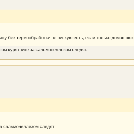
урицу без термообработки не рискую есть, если только домашню
шом курятнике за сальмонеллезом следят.
6
за сальмонеллезом следят