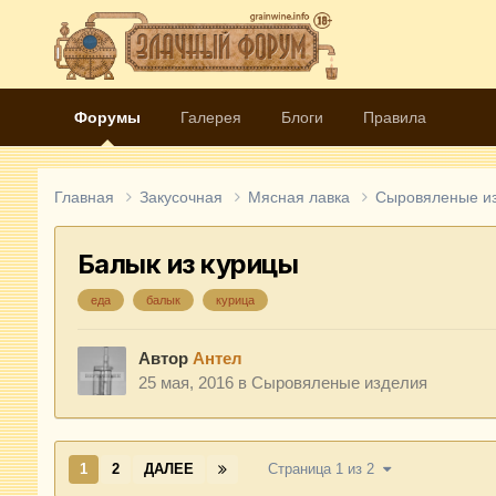
Форумы
Галерея
Блоги
Правила
Главная
Закусочная
Мясная лавка
Сыровяленые и
Балык из курицы
еда
балык
курица
Автор
Антел
25 мая, 2016
в
Сыровяленые изделия
1
2
ДАЛЕЕ
Страница 1 из 2