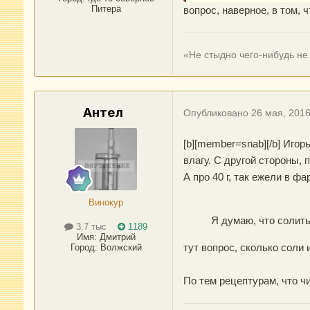
Питера
вопрос, наверное, в том, 
«Не стыдно чего-нибудь не 
Антел
Опубликовано
26 мая, 201
[b][member=snab][/b] Иго
влагу. С другой стороны, 
А про 40 г, так ежели в фа
Винокур
Я думаю, что солить
3.7 тыс
1189
Имя:
Дмитрий
тут вопрос, сколько соли 
Город
:
Волжский
По тем рецептурам, что чи