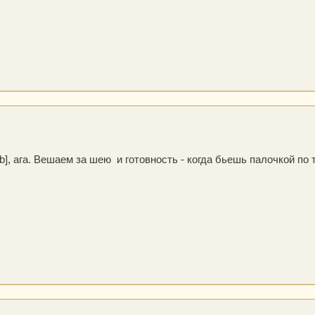
6
], ага. Вешаем за шею и готовность - когда бьешь палочкой по ту