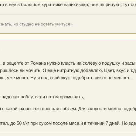
что в неё в большом курятнике напихивают, чем шприцуют, тут с
знать, но стыдно не хотеть учиться»
6
рь, в рецепте от Романа нужно класть на солевую подушку и зас
пришлось вымочить. Я еще нитритную добавляю. Цвет, вкус и т.д
рш, уже много. Ну и под свой вкус подобрать никто не мешает...
 надо как воблу, если потом промывать,.
и с какой скоростью просолят объем. Для скорости можно подобр
тал, до 50 г/кг при сухом посоле мяса и в течении 7 дней. Но зд