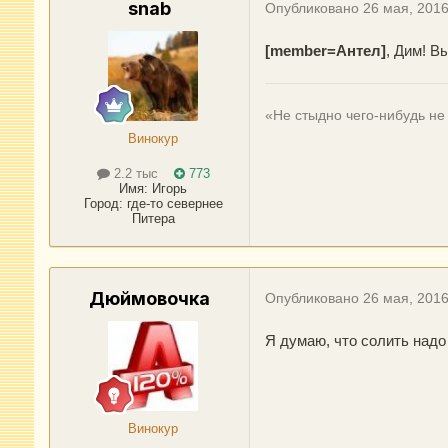
snab
Опубликовано
26 мая, 201
[member=Антел]
, Дим! В
«Не стыдно чего-нибудь не 
Винокур
2.2 тыс
773
Имя:
Игорь
Город
:
где-то севернее
Питера
Дюймовочка
Опубликовано
26 мая, 201
Я думаю, что солить надо 
Винокур