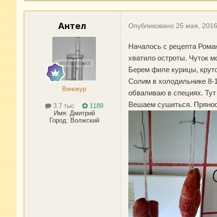
Антел
Опубликовано
25 мая, 201
Началось с рецепта Роман
хватило остроты. Чуток 
Берем филе курицы, круто
Солим в холодильнике 8-1
Винокур
обваливаю в специях. Тут 
Вешаем сушиться. Пряност
3.7 тыс
1189
Имя:
Дмитрий
Город
:
Волжский