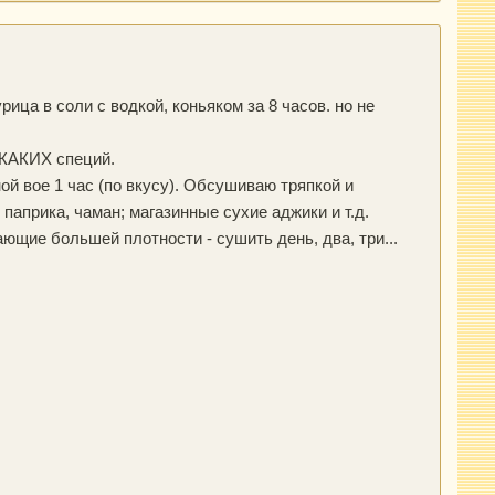
урица в соли с водкой, коньяком за 8 часов. но не
ИКАКИХ специй.
й вое 1 час (по вкусу). Обсушиваю тряпкой и
паприка, чаман; магазинные сухие аджики и т.д.
щие большей плотности - сушить день, два, три...