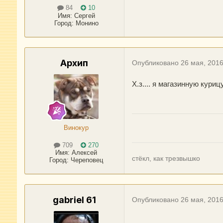
84
10
Имя:
Сергей
Город
:
Монино
Архип
Опубликовано
26 мая, 201
Х.з.... я магазинную кури
Винокур
709
270
Имя:
Алексей
стёкл, как трезвышко
Город
:
Череповец
gabriel 61
Опубликовано
26 мая, 201