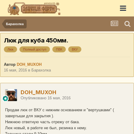
Барахолка
Люк для куба 450мм.
Люк
Полный доступ
ПВК
ВКУ
Автор
DOH_MUXOH
16 мая, 2016
в
Барахолка
DOH_MUXOH
Опубликовано
16 мая, 2016
Продам люк от ВКУ с нижним основанием и "вертушками" (
завертыши для закрытия ).
Нижнюю ответную часть отрежу от бака.
Люк новый, в работе не был, резинка к нему.
Толщина стали 9-10мм.