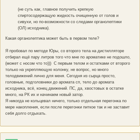
(не суть как, главное получить крепкую
спиртосодержащую жидкость очищенную от голов и
сивухи, но по-возможности со следами органолептики
(ОЛ) исходника).
Какая органолептика может быть в первом теле?
Я пробовал по методе Юры, со второго тела на дистилляторе
отбирал ещё пару литров того что мне по ароматике не подошло,
(может с носом что то))) С первым телом и остатками от второго
только на укрепляющую колонку, не вопрос, но много
телодвижений лично для меня. Сегодня из сырца просто,
головные, подголовники до аромата сп, тело до аромата
исходника, всё, конец движений. ПС, да, хвостовых в остатке
много, на РК их и начинаем новый затор.
Я никогда не кольцевал ничего, только отдельная перегонка по
мере накопления, если после перегонки питкое так и не заставит
себя долго отдыхать.