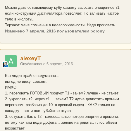
Можно дать остывающему кубу самому засосать очищенное т1,
если конструкция дистиллятора позволяет. Но заливать чистое
тело в кислоты..
Терзают меня сомненья в целесообразности. Надо пробовать.
Изменено
7 апреля, 2016
пользователем porony
alexeyT
Опубликовано
6 апреля, 2016
Выглядит крайне надуманно...
выгод не вижу. совсем.
ИМХО
1. перегонять ГОТОВЫЙ продукт Т1 - зачем? лучше - не станет
2. укреплять т2 через т1 ... зачем? Т2 чутка дочистить прямым
перегоном, разбавив до 10. а крепкий сырец - КАК? только на
насадку....вот и все...убийство вкуса
3. остужать бак с Т2 - колоссальные потери энергии и времени.
потому как там воды дофига... заново нагревать.. плюс объем
возрастает