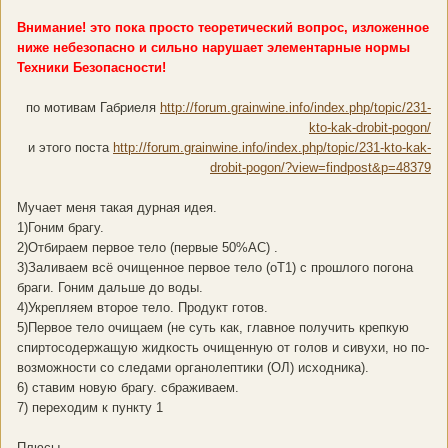
Внимание! это пока просто теоретический вопрос, изложенное
ниже небезопасно и сильно нарушает элементарные нормы
Техники Безопасности!
по мотивам Габриеля
http://forum.grainwine.info/index.php/topic/231-
kto-kak-drobit-pogon/
и этого поста
http://forum.grainwine.info/index.php/topic/231-kto-kak-
drobit-pogon/?view=findpost&p=48379
Мучает меня такая дурная идея.
1)Гоним брагу.
2)Отбираем первое тело (первые 50%АС) .
3)Заливаем всё очищенное первое тело (оТ1) с прошлого погона
браги. Гоним дальше до воды.
4)Укрепляем второе тело. Продукт готов.
5)Первое тело очищаем (не суть как, главное получить крепкую
спиртосодержащую жидкость очищенную от голов и сивухи, но по-
возможности со следами органолептики (ОЛ) исходника).
6) ставим новую брагу. сбраживаем.
7) переходим к пункту 1
Плюсы