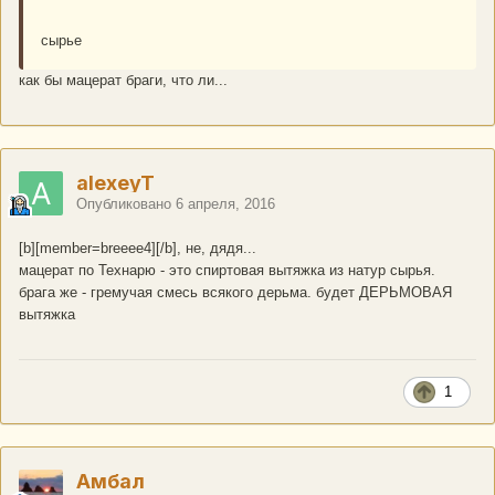
сырье
как бы мацерат браги, что ли...
alexeyT
Опубликовано
6 апреля, 2016
[b][member=breeee4][/b], не, дядя...
мацерат по Технарю - это спиртовая вытяжка из натур сырья.
брага же - гремучая смесь всякого дерьма. будет ДЕРЬМОВАЯ
вытяжка
1
Амбал