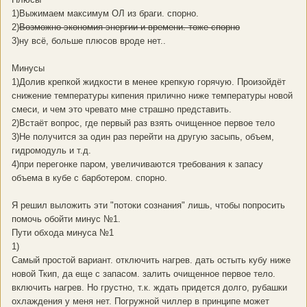
1)Выжимаем максимум ОЛ из браги. спорно.
2)
Возможно экономия энергии и времени. тоже спорно
3)ну всё, больше плюсов вроде нет..
Минусы
1)Долив крепкой жидкости в менее крепкую горячую. Произойдёт
снижение температуры кипения прилично ниже температуры новой
смеси, и чем это чревато мне страшно представить.
2)Встаёт вопрос, где первый раз взять очищенное первое тело
3)Не получится за один раз перейти на другую засыпь, объем,
гидромодуль и т.д.
4)при перегонке паром, увеличиваются требования к запасу
объема в кубе с барботером. спорно.
Я решил выложить эти "потоки сознания" лишь, чтобы попросить
помочь обойти минус №1.
Пути обхода минуса №1
1)
Самый простой вариант. отключить нагрев. дать остыть кубу ниже
новой Ткип, да еще с запасом. залить очищенное первое тело.
включить нагрев. Но грустно, т.к. ждать придется долго, рубашки
охлаждения у меня нет. Погружной чиллер в принципе может