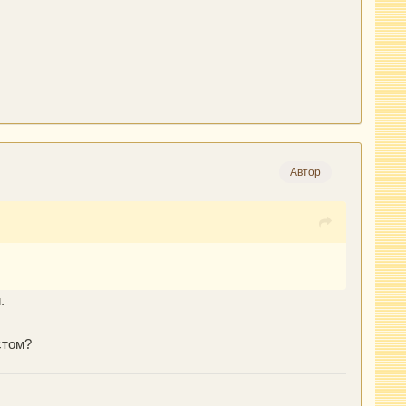
Автор
.
стом?