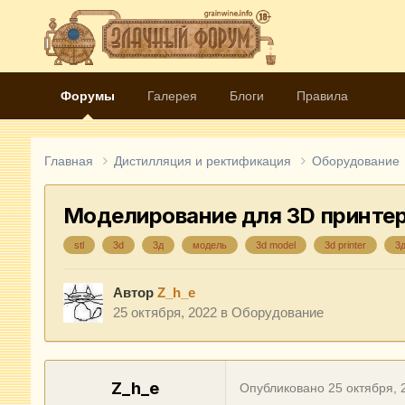
Форумы
Галерея
Блоги
Правила
Главная
Дистилляция и ректификация
Оборудование
Моделирование для 3D принте
stl
3d
3д
модель
3d model
3d printer
3д
Автор
Z_h_e
25 октября, 2022
в
Оборудование
Z_h_e
Опубликовано
25 октября, 