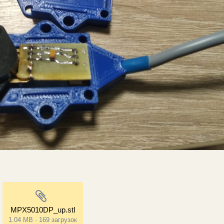
MPX5010DP_up.stl
1.04 MB
·
169 загрузок