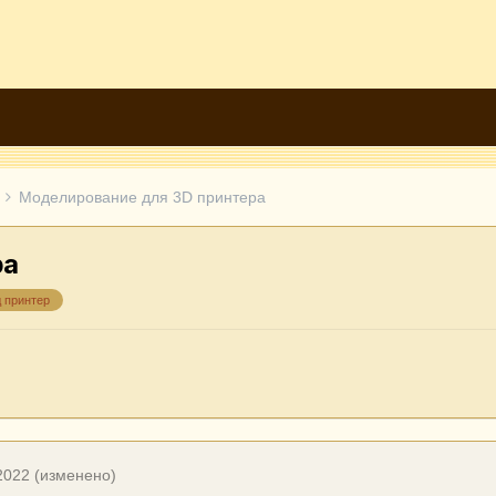
Моделирование для 3D принтера
ра
 принтер
2022
(изменено)