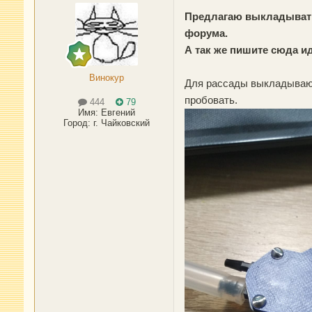
Предлагаю выкладывать 
форума.
А так же пишите сюда и
Винокур
Для рассады выкладываю 
пробовать.
444
79
Имя:
Евгений
Город
:
г. Чайковский