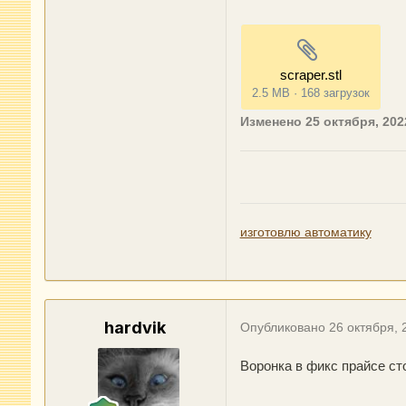
scraper.stl
2.5 MB
·
168 загрузок
Изменено
25 октября, 202
изготовлю автоматику
hardvik
Опубликовано
26 октября, 
Воронка в фикс прайсе ст