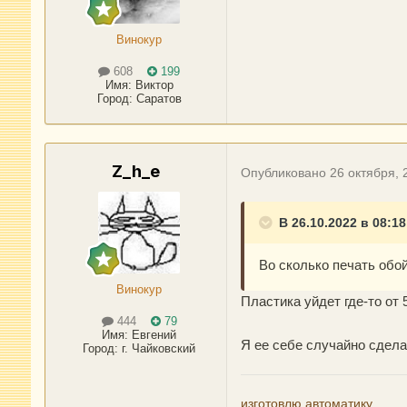
Винокур
608
199
Имя:
Виктор
Город
:
Саратов
Z_h_e
Опубликовано
26 октября, 
В 26.10.2022 в 08:18
Во сколько печать обо
Винокур
Пластика уйдет где-то от 
444
79
Имя:
Евгений
Я ее себе случайно сдела
Город
:
г. Чайковский
изготовлю автоматику