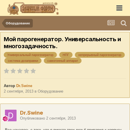
Оборудование
Мой парогенератор. Универсальность и
многозадачность.
Универсальный парогенератор
НПГ
непрерывный парогенератор
система дозаправки
самогонный аппарат
Автор
Dr.Swine
2 сентября, 2013
в
Оборудование
Dr.Swine
Опубликовано
2 сентября, 2013
Все началось с того, что я вместо трех резьб приварил к корпусу