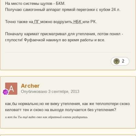
На место системы щупов - БКМ.
Получаю самогонный аппарат прямой перегонки с кубом 24 л.
Точно также на
ПГ
можно водрузить
НБК
или РК.
Поначалу каримат присматривал для утепления, потом понял -
глупости! Фуфаечкой накинул во время работы и все.
2
Archer
Опубликовано
3 сентября, 2013
как,бы нормально,но не вижу утепления, как же теплопотери скоко
киловатт тен и скоко на выходе получается без утепления?
и вот бы Ты ещё видео снял как обратный клапан разбираешь