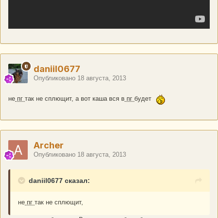
daniil0677
Опубликовано
18 августа, 2013
не
пг
так не сплющит, а вот каша вся в
пг
будет
Archer
Опубликовано
18 августа, 2013
daniil0677 сказал:
не
пг
так не сплющит,