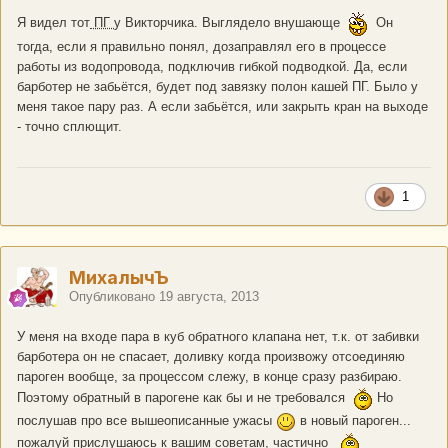
Я видел тот
ПГ
у Викторчика. Выглядело внушающе
Он
тогда, если я правильно понял, дозаправлял его в процессе
работы из водопровода, подключив гибкой подводкой. Да, если
барботер не забьётся, будет под завязку полон кашей ПГ. Было у
меня такое пару раз. А если забьётся, или закрыть кран на выходе
- точно сплющит.
1
МихалычЪ
Опубликовано
19 августа, 2013
У меня на входе пара в куб обратного клапана нет, т.к. от забивки
барботера он не спасает, доливку когда произвожу отсоединяю
пароген вообще, за процессом слежу, в конце сразу разбираю.
Поэтому обратный в парогене как бы и не требовался
Но
послушав про все вышеописанные ужасы
в новый пароген...
пожалуй прислушаюсь к вашим советам, частично