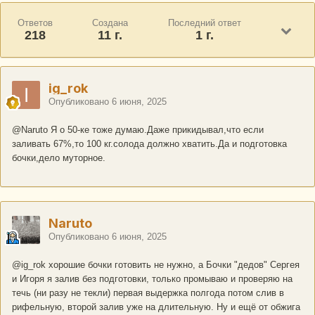
Ответов
Создана
Последний ответ
218
11 г.
1 г.
ig_rok
Опубликовано
6 июня, 2025
@Naruto
Я о 50-ке тоже думаю.Даже прикидывал,что если
заливать 67%,то 100 кг.солода должно хватить.Да и подготовка
бочки,дело муторное.
Naruto
Опубликовано
6 июня, 2025
@ig_rok
хорошие бочки готовить не нужно, а Бочки "дедов" Сергея
и Игоря я залив без подготовки, только промываю и проверяю на
течь (ни разу не текли) первая выдержка полгода потом слив в
рифельную, второй залив уже на длительную. Ну и ещё от обжига