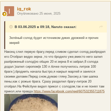
ig_rok
Опубликовано
25 июня, 2025
В 03.06.2025 в 09:18, Naruto сказал:
Зелёный солод будет источником диких дрожжей и прочих
зверей
Наконц слил первую брагу,перед сливом сделал солод,разбродил
его.Отобрал ведро зерна ,то что бродило уже,вместо него залил
разброженый солод(из общих 20 кг.зерна 8 кг.забрал,8 солода
додал.)залил сиропом(в 130 л.бочке получилось литров 100
браги.),бродиить начала быстро,я накрыл марлей и занялся
своими делами.Перед сном,думаю гляну.Захожу,а там шапка
пены,как с рожью брага. Сразу разделил брагу-литров 20
отобрал.На Фейсбуке видел прикол с солодом,так и не понял там
прикол,или правда.
https://www.facebook.com/reel/607532355711875