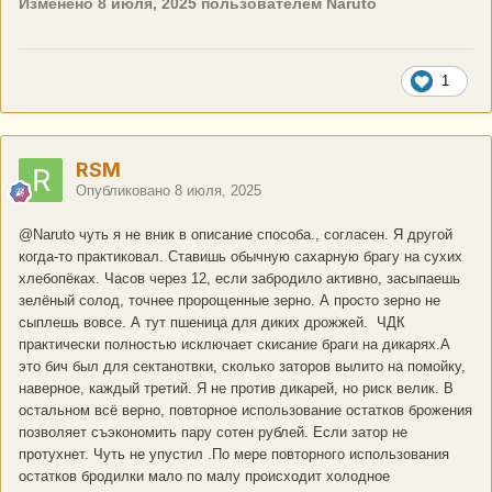
Изменено
8 июля, 2025
пользователем Naruto
1
RSM
Опубликовано
8 июля, 2025
@Naruto
чуть я не вник в описание способа., согласен. Я другой
когда-то практиковал. Ставишь обычную сахарную брагу на сухих
хлебопёках. Часов через 12, если забродило активно, засыпаешь
зелёный солод, точнее пророщенные зерно. А просто зерно не
сыплешь вовсе. А тут пшеница для диких дрожжей. ЧДК
практически полностью исключает скисание браги на дикарях.А
это бич был для сектанотвки, сколько заторов вылито на помойку,
наверное, каждый третий. Я не против дикарей, но риск велик. В
остальном всё верно, повторное использование остатков брожения
позволяет съэкономить пару сотен рублей. Если затор не
протухнет. Чуть не упустил .По мере повторного использования
остатков бродилки мало по малу происходит холодное