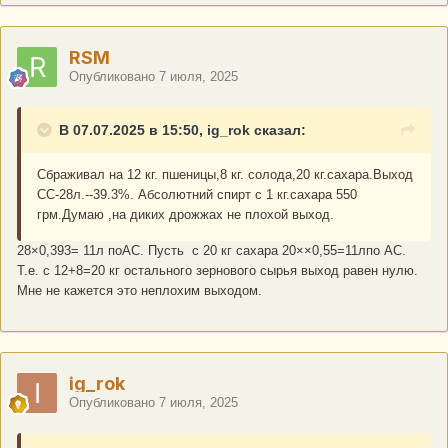
RSM
Опубликовано
7 июля, 2025
В 07.07.2025 в 15:50, ig_rok сказал:
Сбраживал на 12 кг. пшеницы,8 кг. солода,20 кг.сахара.Выход
СС-28л.--39.3%. Абсолютний спирт с 1 кг.сахара 550
грм.Думаю ,на диких дрожжах не плохой выход.
28×0,393= 11л поАС. Пусть с 20 кг сахара 20××0,55=11лпо АС.
Т.е. с 12+8=20 кг остального зернового сырья выход равен нулю.
Мне не кажется это неплохим выходом.
ig_rok
Опубликовано
7 июля, 2025