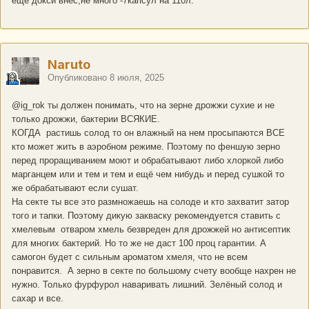
еще докси внес,не много -7капсул на 110л.
Naruto
Опубликовано
8 июля, 2025
@ig_rok
ты должен понимать, что на зерне дрожжи сухие и не
только дрожжи, бактерии ВСЯКИЕ.
КОГДА растишь солод то он влажный на нем просыпаются ВСЕ
кто может жить в аэробном режиме. Поэтому по феншую зерно
перед проращиванием моют и обрабатывают либо хлоркой либо
марганцем или и тем и тем и ещё чем нибудь и перед сушкой то
же обрабатывают если сушат.
На секте ты все это размножаешь на солоде и кто захватит затор
того и тапки. Поэтому дикую закваску рекомендуется ставить с
хмелевым отваром хмель безвреден для дрожжей но антисептик
для многих бактерий. Но то же не даст 100 проц гарантии. А
самогон будет с сильным ароматом хмеля, что не всем
понравится. А зерно в секте по большому счету вообще нахрен не
нужно. Только фурфурол наваривать лишний. Зелёный солод и
сахар и все.