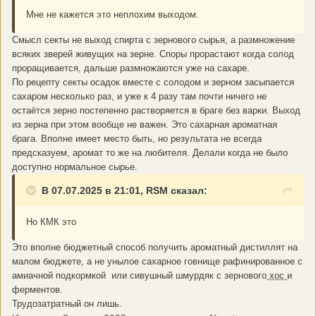
Мне не кажется это неплохим выходом.
Смысл секты не выход спирта с зернового сырья, а размножение
всяких зверей живущих на зерне. Споры прорастают когда солод
проращивается, дальше размножаются уже на сахаре.
По рецепту секты осадок вместе с солодом и зерном засыпается
сахаром несколько раз, и уже к 4 разу там почти ничего не
остаётся зерно постепенно растворяется в браге без варки. Выход
из зерна при этом вообще не важен. Это сахарная ароматная
брага. Вполне имеет место быть, но результата не всегда
предсказуем, аромат то же на любителя. Делали когда не было
доступно нормальное сырье.
В 07.07.2025 в 21:01, RSM сказал:
Но КМК это
Это вполне бюджетный способ получить ароматный дистиллят на
малом бюджете, а не унылое сахарное говнище рафинированное с
амиачной подкормкой или сивушный шмурдяк с зернового
хос
и
ферментов.
Трудозатратный он лишь.