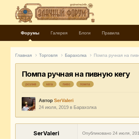
Форумы
Галерея
Блоги
Правила
Главная
Торговля
Барахолка
Помпа ручная на пивн
Помпа ручная на пивную кегу
розлив
кега
пиво
помпа
Автор
SerValeri
24 июля, 2019
в
Барахолка
SerValeri
Опубликовано
24 июля, 20