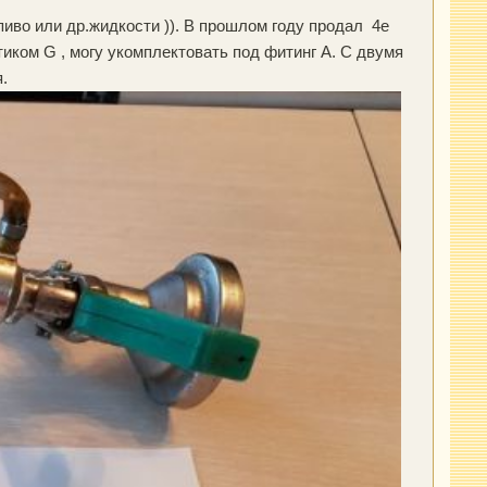
пиво или др.жидкости )). В прошлом году продал 4е
тиком G , могу укомплектовать под фитинг А. С двумя
.