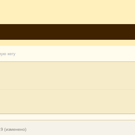
ую кегу
19
(изменено)