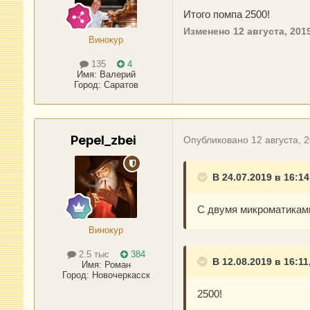
Итого помпа 2500!
Изменено
12 августа, 201
Винокур
135
4
Имя:
Валерий
Город
:
Саратов
Pepel_zbei
Опубликовано
12 августа, 
В 24.07.2019 в 16:14
С двумя микроматикам
Винокур
2.5 тыс
384
В 12.08.2019 в 16:11,
Имя:
Роман
Город
:
Новочеркасск
2500!