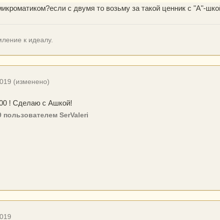
микроматиком?если с двумя то возьму за такой ценник с "А"-шко
ление к идеалу.
2019
(изменено)
00 ! Сделаю с Ашкой!
9
пользователем SerValeri
2019