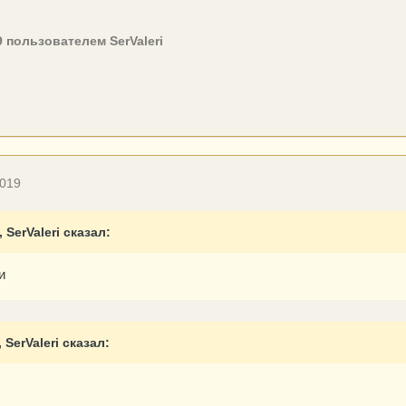
9
пользователем SerValeri
2019
, SerValeri сказал:
и
 SerValeri сказал: