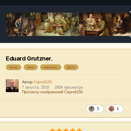
Eduard Grutzner.
бочки
вино
живопись
фото
Автор
Сергей155
7 августа, 2018
2804 просмотра
Просмотр изображений Сергей155
3
1