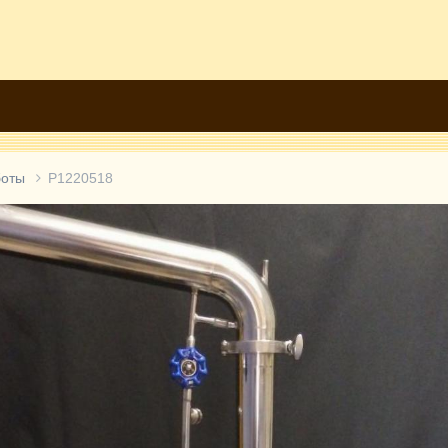
боты
P1220518