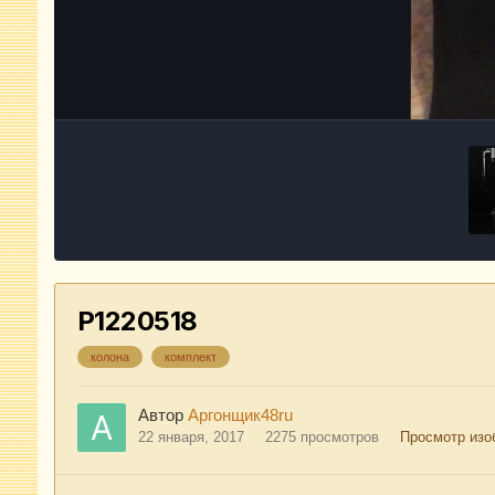
P1220518
колона
комплект
Автор
Аргонщик48ru
22 января, 2017
2275 просмотров
Просмотр изо