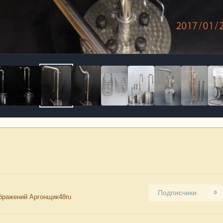
Подписчики
0
бражений Аргонщик48ru