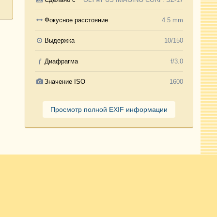
Фокусное расстояние
4.5 mm
Выдержка
10/150
f
Диафрагма
f/3.0
Значение ISO
1600
Просмотр полной EXIF информации
Активность