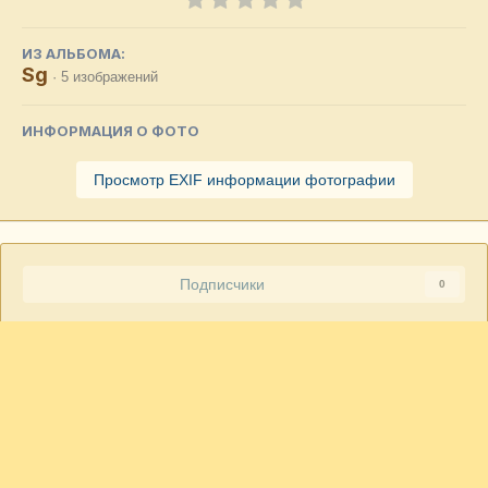
ИЗ АЛЬБОМА:
Sg
· 5 изображений
ИНФОРМАЦИЯ О ФОТО
Просмотр EXIF информации фотографии
Подписчики
0
Gagarin
2030
Опубликовано
21 марта, 2014
Даже заправленный водой холодильник. Рабочий вариант?
Или налили просто чтобы не рассохлась бочка?