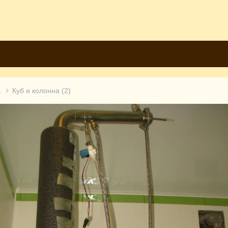
а
Куб и колонна (2)