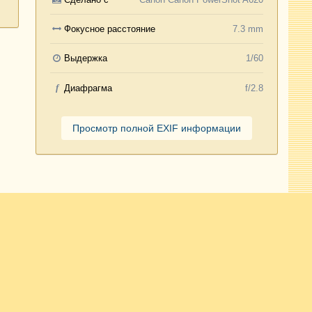
Фокусное расстояние
7.3 mm
Выдержка
1/60
f
Диафрагма
f/2.8
Просмотр полной EXIF информации
Активность