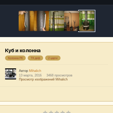
Куб и колонна
Колонна РК
ТК деф
2 царги
Автор
Mihalich
13 марта, 2016
3468 просмотров
Просмотр изображений Mihalich