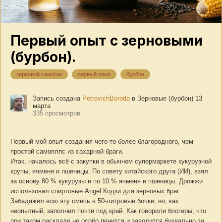
Первый опыт с зерновыми
(бурбон).
зерновой самогон
первый опыт
бурбон
Запись создана
PetrovichBoroda
в
Зерновые (бурбон)
13
марта
335 просмотров
Первый мой опыт создания чего-то более благородного, чем
простой самопляс из сахарной браги.
Итак, началось всё с закупки в обычном супермаркете кукурузной
крупы, ячменя и пшеницы. По совету китайского друга (ИИ), взял
за основу 80 % кукурузы и по 10 % ячменя и пшеницы. Дрожжи
использовал спиртовые Angel Кодзи для зерновых браг.
Забадяжил всю эту смесь в 50-литровые бочки, но, как
неопытный, заполнил почти под край. Как говорили блогеры, что
при таком раскладе не особо пенится и заводится буквально за