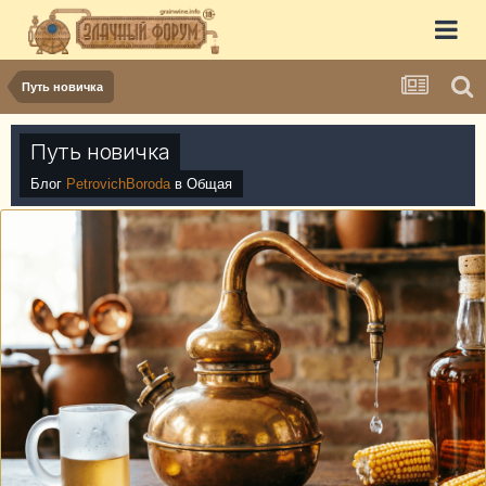
Путь новичка
Путь новичка
Блог
PetrovichBoroda
в
Общая