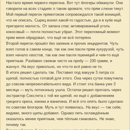
Настало время первого перегона. Вот тут блогеры обманули. Они
говорили на всех стадиях о таком аромате, что прям слюни текут.
Мой первый перегон прямотоком сопровождался такой вонищей,
что не описать. Сырец вонял какой-то гадостью, да и в кубе ещё
пригорело малость. От запаха спас активированный уголь
кокосовый — почти полностью убрал. Этот переломный момент
прям меня обрадовал, что ещё не всё потеряно.
Второй перегон прошёл без запинок и прочих инцидентов. Чуть
взял голов в самом конце, так как они пахли прям кукурузой, чуть
взял начало хвостов, так как они пахли пшеницей и чем-то ещё
приятным. Разбавил свежак чисто на пробу — 100 грамм, и
жахнул. На вкус прикольно, но что-то всё равно не то.
В итоге решил сделать так. Поставил под вакуум 3 литра со
щепой, полностью готовой для этого. Она через сутки помутнела
до совсем непрезентабельного вида. И стоит эта банка уже 3
месяца — муть потихоньку ушла. Остатки решил прогнать через
экстрактор Сокслета с той же щепой, но ещё с добавлением
грецкого ореха, изюма и ванилина. И всё это опять было сделано
по советам блогеров. Муть и тут появилась. На вкус — так себе,
видимо, много щепы добавил. Однако пить охлаждённым
оказалось менее приятным, чем тёплым смаковать. Не знаю,
почему так.