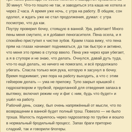
30 минут. Что-то пошло не так, и заводиться эта каша не хотела и
через 2 часа. А время уже ночь, с утра на работу. В общем, сон
одолел, и ждать уже не стал продолжения, думал: с утра
посмотрю, что да как.
Поутру проверил бочку, стоящую в ванной. Ура, работает! Много
пены меня смутило, и я добавил пеногасителя. Пена осела, и я
спокойно приступил к чистке зубов. Краем глаза вижу, что пена
прям на глазах начинает подниматься, да так быстро и активно,
что меня это прямо в ступор ввело. Пена уже через края убегает,
а я в ступоре и не знаю, что делать. Очнулся, давай дуть туда,
что-то ещё делать, но ничего не помогало, и всё продолжало
убегать. Спасла только моя рука, которую я засунул в бочку.
Время поджимает, уже пора на работу выходить, а что с этим
гейзером делать — ума не приложу. Тупо закрыл крышкой с
гидрозатвором и трубкой, приделанной для отведения запаха в
вытяжку, включил режим «ну и фиг с ним, будь что будет» и
ушёл на работу.
Рабочий день, скажу, был очень напряжённый от мысли, что по
возвращении в ванной будет полный трэш. Повезло — не было
трэша. Малость поднялось через гидрозатвор по трубке и вошло
в нормальный бродильный процесс. Запах браги приторно
сладкий, так и говорили блогеры.