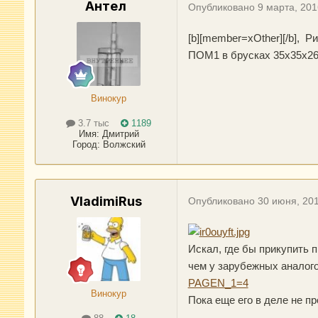
Антел
Опубликовано
9 марта, 201
[b][member=xOther][/b], Р
ПОМ1 в брусках 35х35х260
Винокур
3.7 тыс
1189
Имя:
Дмитрий
Город
:
Волжский
VladimiRus
Опубликовано
30 июня, 20
Искал, где бы прикупить п
чем у зарубежных аналог
PAGEN_1=4
Винокур
Пока еще его в деле не пр