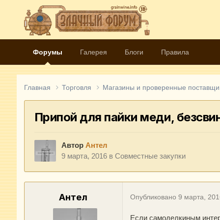
Форумы
Галерея
Блоги
Правила
Главная
Торговля
Магазины и проверенные поставщи
Припой для пайки меди, безсви
Автор
Антел
9 марта, 2016
в
Совместные закупки
Антел
Опубликовано
9 марта, 201
Если самоделкиным интер