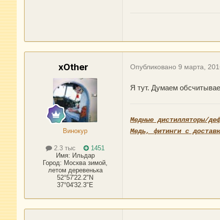
xOther
Опубликовано
9 марта, 201
Я тут. Думаем обсчитывае
Медные дистилляторы/де
Винокур
Медь, фитинги с достав
2.3 тыс
1451
Имя:
Ильдар
Город
:
Москва зимой,
летом деревенька
52°57'22.2"N
37°04'32.3"E