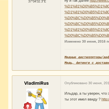
ну и так далее
http://ww
37°04'32.3"E
%D1%81%D0%B5%D1%80
%D1%81%D0%B5%D1%80
%D0%BC%D0%B5%D0%B4
%D0%BC%D0%B5%D0%B4
%D1%81%D0%B5%D1%80
%D0%BC%D0%B5%D0%B4%
Изменено
30 июня, 2016
п
Медные дистилляторы/де
Медь, фитинги с достав
VladimiRus
Опубликовано
30 июня, 20
Ильдар, а ты уверен, что
ты этот имел ввиду ?
http