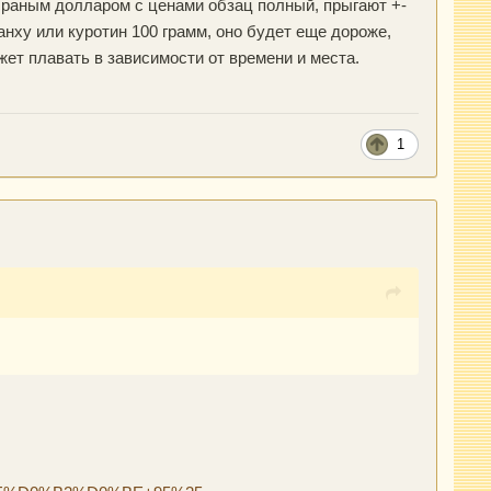
 сраным долларом с ценами обзац полный, прыгают +-
санху или куротин 100 грамм, оно будет еще дороже,
жет плавать в зависимости от времени и места.
1