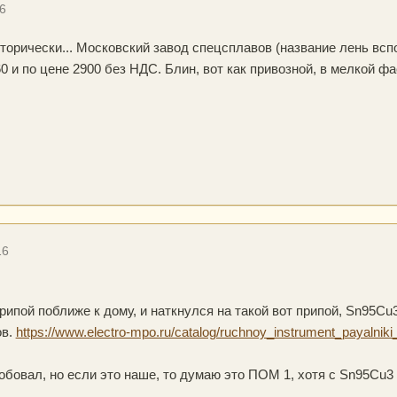
6
иторически... Московский завод спецсплавов (название лень всп
 и по цене 2900 без НДС. Блин, вот как привозной, в мелкой фа
16
рипой поближе к дому, и наткнулся на такой вот припой, Sn95Cu
ов.
https://www.electro-mpo.ru/catalog/ruchnoy_instrument_payalniki_
обовал, но если это наше, то думаю это ПОМ 1, хотя с Sn95Cu3 