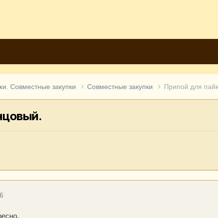
ки. Совместные закупки
Совместные закупки
Припой для пайк
нцовый.
6
есно.