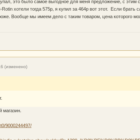
покупал, это было самое выгодное для меня предложение, с этим
-Rotin хотели тогда 575р, я купил за 464р вот этот. Если брать 
роже. Вообще мы имеем дело с таким товаром, цена которого мо
16
(изменено)
.
 магазин.
ct0/9000244497/