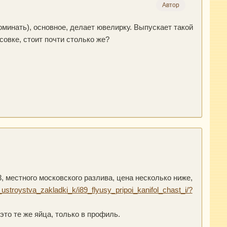
Автор
оминать), основное, делает ювелирку. Выпускает такой
совке, стоит почти столько же?
3, местного московского разлива, цена несколько ниже,
ustroystva_zakladki_k/i89_flyusy_pripoi_kanifol_chast_i/?
это те же яйца, только в профиль.