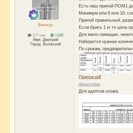
Есть наш припой ПОМ1 диа
Минимум или 8 или 10, со
Припой правильный, разр
Винокур
Если брать 1 кг то цена з
Для мало паяющих, неинт
3.7 тыс
1189
Имя:
Дмитрий
Наберется нужное количест
Город
:
Волжский
По срокам, предварительн
Припои.pdf
Недоступно
Для адептов олова.