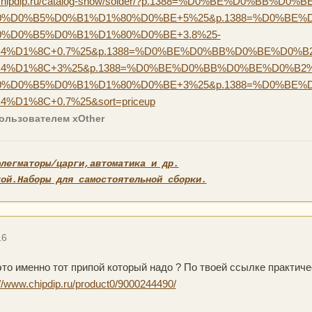
w.chipdip.ru/catalog-show/solder/?p.1388=%D0%BE%D0%BB%
%D0%B5%D0%B1%D1%80%D0%BE+5%25&p.1388=%D0%BE%D
%D0%B5%D0%B1%D1%80%D0%BE+3.8%25-
%D1%8C+0.7%25&p.1388=%D0%BE%D0%BB%D0%BE%D0%B2
%D1%8C+3%25&p.1388=%D0%BE%D0%BB%D0%BE%D0%B2%
%D0%B5%D0%B1%D1%80%D0%BE+3%25&p.1388=%D0%BE%D
D1%8C+0.7%25&sort=priceup
ользователем xOther
флегматоры/царги,автоматика и др.
кой.Наборы для самостоятельной сборки.
16
 это именно тот припой который надо ? По твоей ссылке практич
://www.chipdip.ru/product0/9000244490/