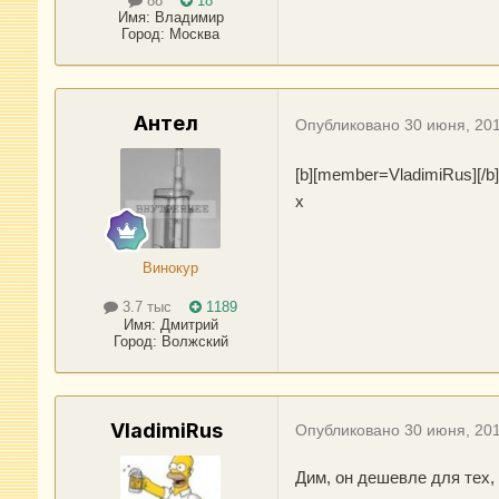
88
18
Имя:
Владимир
Город
:
Москва
Антел
Опубликовано
30 июня, 20
[b][member=VladimiRus][/b
х
Винокур
3.7 тыс
1189
Имя:
Дмитрий
Город
:
Волжский
VladimiRus
Опубликовано
30 июня, 20
Дим, он дешевле для тех, 