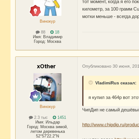
тот момент, когда я его 
километр, за 100 грамм Cu
мотки меньше - всегда до
Винокур
88
18
Имя:
Владимир
Город
:
Москва
xOther
Опубликовано
30 июня, 20
VladimiRus сказал:
я купил за 464р вот этот
Винокур
ЧипДип не самый дешёвый
2.3 тыс
1451
Имя:
Ильдар
http://www.chipdip.ru/produ
Город
:
Москва зимой,
летом деревенька
52°57'22.2"N