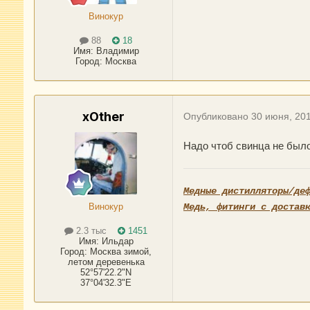
Винокур
88
18
Имя:
Владимир
Город
:
Москва
xOther
Опубликовано
30 июня, 20
Надо чтоб свинца не было 
Медные дистилляторы/де
Винокур
Медь, фитинги с достав
2.3 тыс
1451
Имя:
Ильдар
Город
:
Москва зимой,
летом деревенька
52°57'22.2"N
37°04'32.3"E