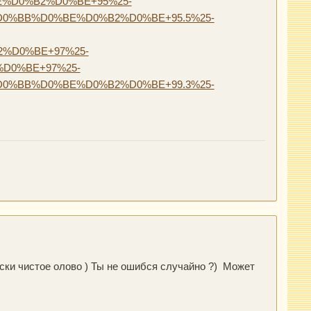
D0%BE%D0%B2%D0%BE+95%25-
0%BB%D0%BE%D0%B2%D0%BE+95.5%25-
%D0%BE+97%25-
D0%BE+97%25-
0%BB%D0%BE%D0%B2%D0%BE+99.3%25-
ески чистое олово ) Ты не ошибся случайно ?) Может