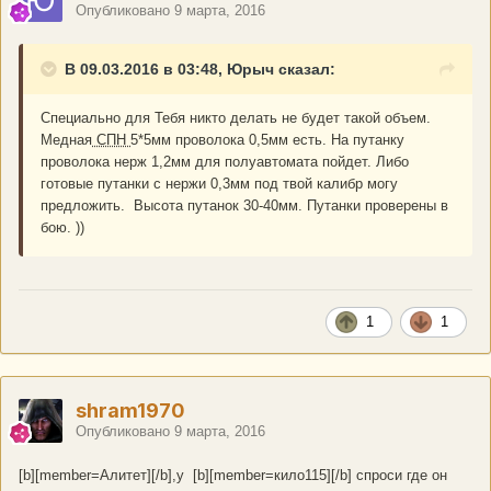
Опубликовано
9 марта, 2016
В 09.03.2016 в 03:48, Юрыч сказал:
Специально для Тебя никто делать не будет такой объем.
Медная
СПН
5*5мм проволока 0,5мм есть. На путанку
проволока нерж 1,2мм для полуавтомата пойдет. Либо
готовые путанки с нержи 0,3мм под твой калибр могу
предложить. Высота путанок 30-40мм. Путанки проверены в
бою. ))
1
1
shram1970
Опубликовано
9 марта, 2016
[b][member=Алитет][/b],у [b][member=кило115][/b] спроси где он