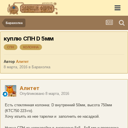
Барахолка
куплю СПН D 5мм
СПН
КОЛОННА
Автор
Алитет
8 марта, 2016
в
Барахолка
Алитет
Опубликовано
8 марта, 2016
Есть стеклянная колонна: D внутренний 50мм, высота 750мм
(КТС750 223-го).
Хочу изъять из нее тарелки и заполнить ее насадкой.
Нужна
СПН
из нержавейки в диапазоне 5х5 - 5х8 мм и проволока